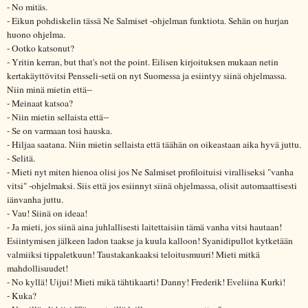
- No mitäs.
- Eikun pohdiskelin tässä Ne Salmiset -ohjelman funktiota. Sehän on hurjan
huono ohjelma.
- Ootko katsonut?
- Yritin kerran, but that's not the point. Eilisen kirjoituksen mukaan netin
kertakäyttövitsi Pensseli-setä on nyt Suomessa ja esiintyy siinä ohjelmassa.
Niin minä mietin että--
- Meinaat katsoa?
- Niin mietin sellaista että--
- Se on varmaan tosi hauska.
- Hiljaa saatana. Niin mietin sellaista että täähän on oikeastaan aika hyvä juttu.
- Selitä.
- Mieti nyt miten hienoa olisi jos Ne Salmiset profiloituisi viralliseksi "vanha
vitsi" -ohjelmaksi. Siis että jos esiinnyt siinä ohjelmassa, olisit automaattisesti
iänvanha juttu.
- Vau! Siinä on ideaa!
- Ja mieti, jos siinä aina juhlallisesti laitettaisiin tämä vanha vitsi hautaan!
Esiintymisen jälkeen ladon taakse ja kuula kalloon! Syanidipullot kytketään
valmiiksi tippaletkuun! Taustakankaaksi teloitusmuuri! Mieti mitkä
mahdollisuudet!
- No kyllä! Uijui! Mieti mikä tähtikaarti! Danny! Frederik! Eveliina Kurki!
- Kuka?