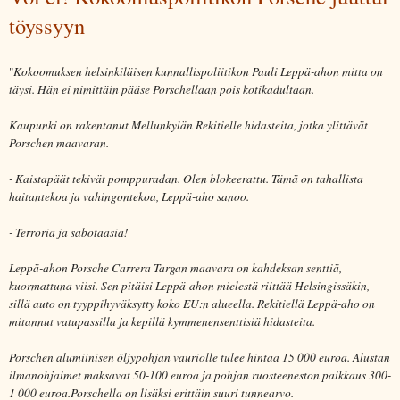
töyssyyn
"
Kokoomuksen helsinkiläisen kunnallispoliitikon Pauli Leppä-ahon mitta on
täysi. Hän ei nimittäin pääse Porschellaan pois kotikadultaan.
Kaupunki on rakentanut Mellunkylän Rekitielle hidasteita, jotka ylittävät
Porschen maavaran.
- Kaistapäät tekivät pomppuradan. Olen blokeerattu. Tämä on tahallista
haitantekoa ja vahingontekoa, Leppä-aho sanoo.
- Terroria ja sabotaasia!
Leppä-ahon Porsche Carrera Targan maavara on kahdeksan senttiä,
kuormattuna viisi. Sen pitäisi Leppä-ahon mielestä riittää Helsingissäkin,
sillä auto on tyyppihyväksytty koko EU:n alueella. Rekitiellä Leppä-aho on
mitannut vatupassilla ja kepillä kymmenensenttisiä hidasteita.
Porschen alumiinisen öljypohjan vauriolle tulee hintaa 15 000 euroa. Alustan
ilmanohjaimet maksavat 50-100 euroa ja pohjan ruosteeneston paikkaus 300-
1 000 euroa.Porschella on lisäksi erittäin suuri tunnearvo.