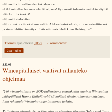
- No mutta turvallisuuden takiahan me...
- Eikä minulla ole omaa lehmää ohjassa! Kymmeniä tuhansia muitakin käyttää
näin kalliita kenkiä!
- No mitä ehdotatte?
- No, ainakin viimeksi kun valitin Aleksanterinkadusta, niin se kaivettiin auki
ja sinne tehtiin lämmitys. Eikös niin vois tehdä koko Helsingille?
Tuomas
ajan ollessa
10:22
2 kommenttia:
Jaa muille
2.11.09
Wincapitalaiset vaativat rahanteko-
ohjelmaa
"
240 wincapitalaista on EOK-yhdistyksenn avustuksella vaatinut Wincapitan
pääepäillyltä Hannu Kailajärveltä käyttöönsä tämän rahanteko-ohjelmaa,
jotta rahantulo Wincapita-organisaatiossa jatkuisi.
Kailajärven edustaja Petter Kavonius on välittänyt jäsenille Oulun vankilasta