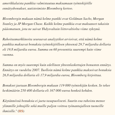
amerikkalaista pankkia valmistautuu maksamaan työntekijöille
ennätysbonukset, uutistoimisto Bloomberg kertoo.
Bloombergin mukaan nämä kolme pankki ovat Goldman Sachs, Morgan
Stanley ja JP Morgan Chase. Kaikki kolme pankkia ovat maksaneet takaisin
pääomatuen, jota ne saivat Yhdysvaltain liittovaltiolta viime syksynä.
Rahoitusmarkkinoita seuraavat analyytikot arvioivat, että nämä kolme
pankkia maksavat bonuksia työntekijöilleen yhteensä 29,7 miljardia dollaria
eli 19,8 miljardia euroa. Summa on 60 prosenttia suurempi kuin viime
vuonna.
Summa on myös suurempi kuin edellinen yhteenlaskettujen bonusten ennätys.
Ennätys on vuodelta 2007. Tuolloin nämä kolme pankkia maksoivat bonuksia
26,8 miljardia dollaria eli 17,9 miljardia euroa, Bloomberg kirjoittaa.
Bonukset jaetaan Bloombergin mukaan 119 000 työntekijän kesken. Se tekee
keskimäärin 250 400 dollaria eli 167 000 euroa henkeä kohden.
Käytännössä bonuksia ei jaeta tasapuolisesti. Suurin osa rahoista menee
ylimmille johtajille sekä muille paljon voittoa työnantajalleen tuoneille
ihmisille.
" (
HS
)