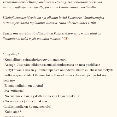
sairauslomakin heltiää puhelimessa.Helsingissä neuvotaan tulemaan
suoraan influenssa-asemalle, jos ei saa ketään kiinni puhelimella.
Sikainfluenssaepidemia on nyt alkanut levitä Suomessa. Varmistettujen
tartuntojen määrä tuplaantui viikossa. Niitä oli eilen lähes 1 100.
Suurin osa tuoreista löydöksistä on Pohjois-Suomesta, mutta niitä on
ilmaantunut lisää myös muualla maassa.
" (
IS
)
*ringaling*
- Kunnallinen sairaanhoitoneuvontanumero.
- Aaaagh! Just näin telkkarissa että sikainfluenssaa on maa puolillaan!
- Ei nyt aivan. Hiukan yli tuhat tapausta on todettu, mutta ei läheskään tietysti
puolta asujamistosta. Olemme toki ottaneet asian vakavasti ja rokotuksia
jaetaan--
- Ei mut mullakin on oireita!
- Jaa, millaisia?
- No ensinnäkin mua yskittää aina kun käyn tupakalla!
- No se saattaa johtua tupakas--
- Lisäksi mulla on kuumeinen olo!
- Koko ajan?
- Vain saunassa.