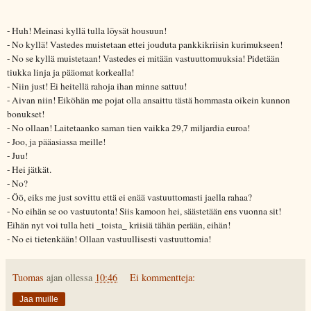
- Huh! Meinasi kyllä tulla löysät housuun!
- No kyllä! Vastedes muistetaan ettei jouduta pankkikriisin kurimukseen!
- No se kyllä muistetaan! Vastedes ei mitään vastuuttomuuksia! Pidetään
tiukka linja ja pääomat korkealla!
- Niin just! Ei heitellä rahoja ihan minne sattuu!
- Aivan niin! Eiköhän me pojat olla ansaittu tästä hommasta oikein kunnon
bonukset!
- No ollaan! Laitetaanko saman tien vaikka 29,7 miljardia euroa!
- Joo, ja pääasiassa meille!
- Juu!
- Hei jätkät.
- No?
- Öö, eiks me just sovittu että ei enää vastuuttomasti jaella rahaa?
- No eihän se oo vastuutonta! Siis kamoon hei, säästetään ens vuonna sit!
Eihän nyt voi tulla heti _toista_ kriisiä tähän perään, eihän!
- No ei tietenkään! Ollaan vastuullisesti vastuuttomia!
Tuomas
ajan ollessa
10:46
Ei kommentteja:
Jaa muille