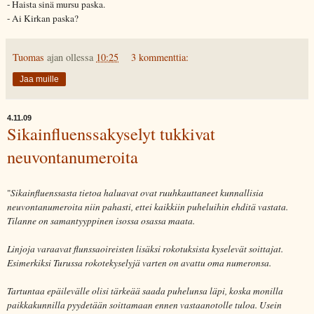
- Haista sinä mursu paska.
- Ai Kirkan paska?
Tuomas
ajan ollessa
10:25
3 kommenttia:
Jaa muille
4.11.09
Sikainfluenssakyselyt tukkivat
neuvontanumeroita
"
Sikainfluenssasta tietoa haluavat ovat ruuhkauttaneet kunnallisia
neuvontanumeroita niin pahasti, ettei kaikkiin puheluihin ehditä vastata.
Tilanne on samantyyppinen isossa osassa maata.
Linjoja varaavat flunssaoireisten lisäksi rokotuksista kyselevät soittajat.
Esimerkiksi Turussa rokotekyselyjä varten on avattu oma numeronsa.
Tartuntaa epäilevälle olisi tärkeää saada puhelunsa läpi, koska monilla
paikkakunnilla pyydetään soittamaan ennen vastaanotolle tuloa. Usein