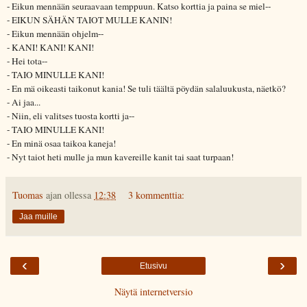
- Eikun mennään seuraavaan temppuun. Katso korttia ja paina se miel--
- EIKUN SÄHÄN TAIOT MULLE KANIN!
- Eikun mennään ohjelm--
- KANI! KANI! KANI!
- Hei tota--
- TAIO MINULLE KANI!
- En mä oikeasti taikonut kania! Se tuli täältä pöydän salaluukusta, näetkö?
- Ai jaa...
- Niin, eli valitses tuosta kortti ja--
- TAIO MINULLE KANI!
- En minä osaa taikoa kaneja!
- Nyt taiot heti mulle ja mun kavereille kanit tai saat turpaan!
Tuomas
ajan ollessa
12:38
3 kommenttia:
Jaa muille
‹
›
Etusivu
Näytä internetversio