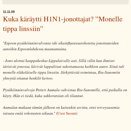
11.11.09
Kuka käräytti H1N1-jonottajat? ”Monelle
tippa linssiin”
"
Espoon pysäköinninvalvonta iski sikainfluenssarokotetta jonottaneiden
autoihin Espoonlahdessa maanantaina.
- Jono ulottui kauppakeskus Lippulaivalle asti. Sillä välin kun ihmiset
tärisivät jonossa, kävivät lappuliisat sakottamassa kaikkien autot. Siinä tuli
monelle eläkeläiselle tippa linssiin. Järkyttävää toimintaa, Ilta-Sanomiin
yhteyttä ottanut henkilö kertoo.
Pysäköinninvalvoja Petteri Aumala vahvistaa Ilta-Sanomille, että paikalla on
käyty. Hän ei tiedä, kuka sakkoratsian oli tilannut.
Aumalan mukaan tämän jälkeen on kuitenkin sovittu, ettei terveysasemia
ratsata enää rokotusten aikaan.
" (
Uusi Suomi
)