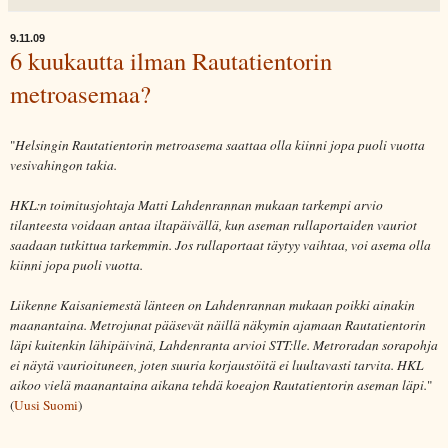
9.11.09
6 kuukautta ilman Rautatientorin
metroasemaa?
"
Helsingin Rautatientorin metroasema saattaa olla kiinni jopa puoli vuotta
vesivahingon takia.
HKL:n toimitusjohtaja Matti Lahdenrannan mukaan tarkempi arvio
tilanteesta voidaan antaa iltapäivällä, kun aseman rullaportaiden vauriot
saadaan tutkittua tarkemmin. Jos rullaportaat täytyy vaihtaa, voi asema olla
kiinni jopa puoli vuotta.
Liikenne Kaisaniemestä länteen on Lahdenrannan mukaan poikki ainakin
maanantaina. Metrojunat pääsevät näillä näkymin ajamaan Rautatientorin
läpi kuitenkin lähipäivinä, Lahdenranta arvioi STT:lle. Metroradan sorapohja
ei näytä vaurioituneen, joten suuria korjaustöitä ei luultavasti tarvita. HKL
aikoo vielä maanantaina aikana tehdä koeajon Rautatientorin aseman läpi.
"
(
Uusi Suomi
)