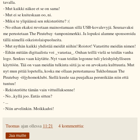
tavalla.
- Mut kaikki näkee et se on sama!
- Mut ei se kuiteskaan oo, ni.
- Miksi te ylipäänsä sen rekisteröitte? :(
- No eihan ekaksi ruvetaan mainostamaan sillä USB-kovalevyjä. Seuraavaksi
me perustetaan The Piratebay -tamponimerkki. Ja lopuksi alamme sponsoroida
tällä nimellä oikeistolaispuolueita.
- Mut nythän kaikki yhdistää meidät niihin! Roistot! Varastitte meidän nimen!
- Eihän mitään digitaalista voi _varastaa_. Onhan teillä vielä se teidän vanha
logo. Senkus vaan käytätte. Nyt vaan teidän logonne tuli yleishyödylliseen
käyttöön. Tää on vaan meidän tulkinta siitä ja se on arvokasta kulttuuria. Mut
nyt mun pitää lopetella, koska me ollaan perustamassa Tukholmaan The
Piratebay -öljyhomoklubi. Siellä kuule saa puujalkaa persreikään niin että
tuntuu!
- Rekisteröitte tämän vain vittuillaksenne!
- No...kyllä joo. Entäs sitten?
- ...
- Niin arvelinkin. Moikkadoi!
Tuomas
ajan ollessa
11:21
4 kommenttia:
Jaa muille