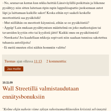
- No, seuraavan kerran kun rekka heittää Länsiväylällä poikittain ja liikenne
pysähtyy niin sitten laitetaan ripin rapin lappuliisapartio juoksemaan autot
läpi ja laittamaan kaikille sakot! Koska eihän nyt saakeli keskelle
moottoritietä saa pysäköidä!
- Mut niillähän on moottorit käynnissä, eihän se oo pysäköintiä?
- Äppäp! Lain mukaan pysähtymisen määritelmä on joko matkustajien tai
tavaroiden kyytiin otto tai kyydistä jättö! Kaikki muu on pysäköimistä!
- Nerokasta! Jos kaadellaan rekkoja sopivasti niin saadaan tunnissa sakotettua
tuhansia autoilijoita!
- Ei meitä muuten olisi näihin hommiin valittu!
Tuomas
ajan ollessa
11:13
2 kommenttia:
Jaa muille
10.11.09
Wall Streetillä valmistaudutaan
ennätysbonuksiin
"
Kolme ehjin nahoin viime syksyn rahoitusmarkkinoiden kriisistä selvinnyttä