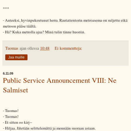
***
- Anteeksi, hyvinpukeutunut herra. Rautatientorin metroasema on suljettu eikä
metroon pääse täältä.
- Hä? Kuka metrolla ajaa? Minä tulin tänne huoriin.
Tuomas
ajan ollessa
10:48
Ei kommentteja:
Jaa muille
6.11.09
Public Service Announcement VIII: Ne
Salmiset
- Tuomas!
- Tuomas!
- Et sitten oo kirj--
- Hiljaa. Jätetään selittelemättä ja mennään suoraan asiaan.