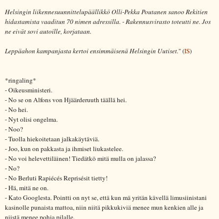
Helsingin liikennesuunnittelupäällikkö Olli-Pekka Poutanen sanoo Rekitien
hidastamista vaaditun 70 nimen adressilla. - Rakennusvirasto toteutti ne. Jos
ne eivät sovi autoille, korjataan.
Leppäahon kampanjasta kertoi ensimmäisenä Helsingin Uutiset.
" (
IS
)
*ringaling*
- Oikeusministeri.
- No se on Alfons von Hjäärderuuth täällä hei.
- No hei.
- Nyt olisi ongelma.
- Noo?
- Tuolla hiekoitetaan jalkakäytäviä.
- Joo, kun on pakkasta ja ihmiset liukastelee.
- No voi helevettiläinen! Tiedätkö mitä mulla on jalassa?
- No?
- No Berluti Rapiécés Reprisésit tietty!
- Hä, mitä ne on.
- Kato Googlesta. Pointti on nyt se, että kun mä yritän kävellä limusiinistani
kasinolle punaista mattoa, niin niitä pikkukiviä menee mun kenkien alle ja
niistä menee pohja pilalle.