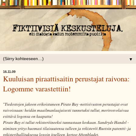
▼
16.11.09
Kuuluisan piraattisaitin perustajat raivona:
Logomme varastettiin!
"
Tiedostojen jakoon erikoistuneen Pirate Bay -nettisivuston perustajat ovat
raivoissaan: heidän maailmanlaajuisesti tunnetuksi tullut, merirosvolaivaa
esittävä logonsa on kaapattu!
Pirate Bay ei tullut rekisteröineeksi tunnustaan koskaan. Sandryds Handel -
niminen yritys huomasi tilaisuutensa tulleen ja rekisteröi Ruotsin patentti- ja
rekisterihallituksessa logoin itselleen, kertoo Aftonbladet.