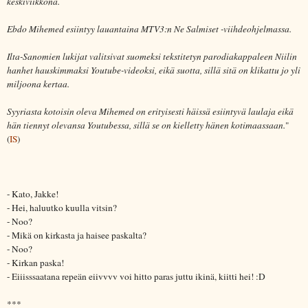
keskiviikkona.
Ebdo Mihemed esiintyy lauantaina MTV3:n Ne Salmiset -viihdeohjelmassa.
Ilta-Sanomien lukijat valitsivat suomeksi tekstitetyn parodiakappaleen Niilin
hanhet hauskimmaksi Youtube-videoksi, eikä suotta, sillä sitä on klikattu jo yli
miljoona kertaa.
Syyriasta kotoisin oleva Mihemed on erityisesti häissä esiintyvä laulaja eikä
hän tiennyt olevansa Youtubessa, sillä se on kielletty hänen kotimaassaan.
"
(
IS
)
- Kato, Jakke!
- Hei, haluutko kuulla vitsin?
- Noo?
- Mikä on kirkasta ja haisee paskalta?
- Noo?
- Kirkan paska!
- Eiiisssaatana repeän eiivvvv voi hitto paras juttu ikinä, kiitti hei! :D
***