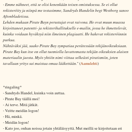
- Emme nähneet, että se olisi kenenkään toisen omistuksessa. Se ei ollut
rekisteröity ja niinpä me testasimme, Sandryds Handelin begt Westborg sanoo
Aftonbladetissa.
Lehden mukaan Pirate Bayn perustajat ovat raivona. He ovat muun muassa
kirjoittaneet patentti- ja rekisterihallitukselle e-mailin, jossa he ihmettelevät,
kuinka voidaan hyväksyä niin ilmeinen plagiaatti. He hakevat rekisteröinnin
purkua.
Nähtäväksi jää, saako Pirate Bay sympatiaa perätessään tekijänoikeuksiaan.
Pirate Bay kun itse on ollut tuomiolla luvattomasta tekijän oikeuksien alaisen
materiaalin jaosta. Myös yhtiön nimi viittaa selkeästi piratismiin, joten
tavallaan yritys sai maistaa omaa lääkettään.
" (
Aamulehti
)
*ringaling*
- Sandryds Handel, kuinka voin auttaa.
- Pirate Bay täällä moi!
- Ai terve. Mitä jätkät.
- Veitte meidän logon!
- Hä, minkä.
- Meidän logon!
- Kato joo, onhan noissa jotain yhtäläisyyttä. Mut meillä se kirjoitetaan eri