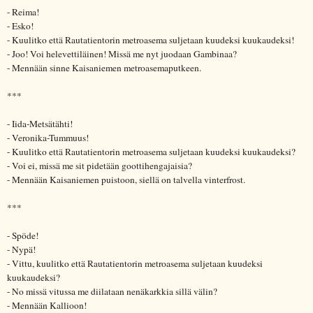
- Reima!
- Esko!
- Kuulitko että Rautatientorin metroasema suljetaan kuudeksi kuukaudeksi!
- Joo! Voi helevettiläinen! Missä me nyt juodaan Gambinaa?
- Mennään sinne Kaisaniemen metroasemaputkeen.
***
- Iida-Metsätähti!
- Veronika-Tummuus!
- Kuulitko että Rautatientorin metroasema suljetaan kuudeksi kuukaudeksi?
- Voi ei, missä me sit pidetään goottihengajaisia?
- Mennään Kaisaniemen puistoon, siellä on talvella vinterfrost.
***
- Spöde!
- Nypä!
- Vittu, kuulitko että Rautatientorin metroasema suljetaan kuudeksi
kuukaudeksi?
- No missä vitussa me diilataan nenäkarkkia sillä välin?
- Mennään Kallioon!