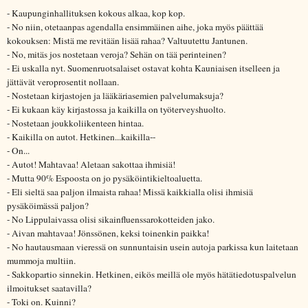
- Kaupunginhallituksen kokous alkaa, kop kop.
- No niin, otetaanpas agendalla ensimmäinen aihe, joka myös päättää
kokouksen: Mistä me revitään lisää rahaa? Valtuutettu Jantunen.
- No, mitäs jos nostetaan veroja? Sehän on tää perinteinen?
- Ei uskalla nyt. Suomenruotsalaiset ostavat kohta Kauniaisen itselleen ja
jättävät veroprosentit nollaan.
- Nostetaan kirjastojen ja lääkäriasemien palvelumaksuja?
- Ei kukaan käy kirjastossa ja kaikilla on työterveyshuolto.
- Nostetaan joukkoliikenteen hintaa.
- Kaikilla on autot. Hetkinen...kaikilla--
- On...
- Autot! Mahtavaa! Aletaan sakottaa ihmisiä!
- Mutta 90% Espoosta on jo pysäköintikieltoaluetta.
- Eli sieltä saa paljon ilmaista rahaa! Missä kaikkialla olisi ihmisiä
pysäköimässä paljon?
- No Lippulaivassa olisi sikainfluenssarokotteiden jako.
- Aivan mahtavaa! Jönssönen, keksi toinenkin paikka!
- No hautausmaan vieressä on sunnuntaisin usein autoja parkissa kun laitetaan
mummoja multiin.
- Sakkopartio sinnekin. Hetkinen, eikös meillä ole myös hätätiedotuspalvelun
ilmoitukset saatavilla?
- Toki on. Kuinni?