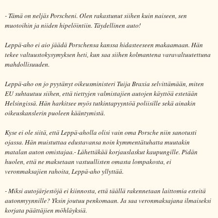
- Tämä on neljäs Porscheni. Olen rakastunut siihen kuin naiseen, sen
muotoihin ja niiden hipelöintiin. Täydellinen auto!
Leppä-aho ei aio jäädä Porschensa kanssa hidasteeseen makaamaan. Hän
tekee valtuustokysymyksen heti, kun saa siihen kolmantena varavaltuutettuna
mahdollisuuden.
Leppä-aho on jo pyytänyt oikeusministeri Tuija Braxia selvittämään, miten
EU suhtautuu siihen, että tiettyjen valmistajien autojen käyttöä estetään
Helsingissä. Hän harkitsee myös tutkintapyyntöä poliisille sekä ainakin
oikeuskanslerin puoleen kääntymistä.
Kyse ei ole siitä, että Leppä-aholla olisi vain oma Porsche niin sanotusti
ojassa. Hän muistuttaa edustavansa noin kymmentätuhatta muutakin
matalan auton omistajaa.- Lähettäkää korjauslaskut kaupungille. Pidän
huolen, että ne maksetaan vastuullisten omasta lompakosta, ei
veronmaksajien rahoita, Leppä-aho yllyttää.
- Miksi autojärjestöjä ei kiinnosta, että täällä rakennetaan laittomia esteitä
autonmyynnille? Yksin joutuu penkomaan. Ja saa veronmaksajana ilmaiseksi
korjata päättäjien möhläyksiä.