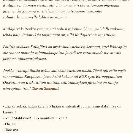
Kailajärven tuoreen viestin, että hän on valmis luovuttamaan ohjelman
jäsenien käyttöön ja sovittelemaan omaa työpanostaan, jotta
valuuttakauppamylly lähtisi pyörimään.
Kailajärvi kuitenkin vetoaa, että poliisi rajoittaa hänen mahdollisuuksiaan
tehdä näin. Rajoituksia toimintaan on, sillä Kailajärvi on vangittuna.
Poliisin mukaan Kailajärvi on myös kuulusteluissa kertonut, ettei Wincapita
ole saanut tuottoja valuuttakaupoista ja että sen varat muodostuvat vain
jäsenten rahasuorituksista.
Joukko wincapitilaisia uskoo kuitenkin edelleen toisin. Tämä tuli esiin myös
sunnuntaina Kuopiossa, jossa heitä kokoontui EOK ry:n, Eurooppalaisen
Oikeusturvan Keskusliiton tilaisuuteen. Yhdistyksen jäseninä on satoja
wincapitalaisia.
" (
Savon Sanomat
)
- ...ja katsokaa, laitan käteni tyhjään silinterihattuun ja...simsalabim, se on
kaniini!
- Vau! Mahtavaa! Taio minullekin kani!
- Öö, en.
- Taio nyt!