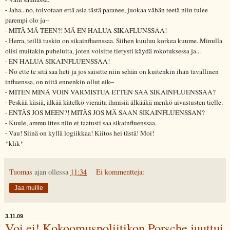
- Jaha...no, toivotaan että asia tästä paranee, juokaa vähän teetä niin tulee
parempi olo ja--
- MITÄ MÄ TEEN?! MÄ EN HALUA SIKAFLUNSSAA!
- Herra, teillä tuskin on sikainfluenssaa. Siihen kuuluu korkea kuume. Minulla
olisi muitakin puheluita, joten voisitte tietysti käydä rokotuksessa ja...
- EN HALUA SIKAINFLUENSSAA!
- No ette te sitä saa heti ja jos saisitte niin sehän on kuitenkin ihan tavallinen
influenssa, on niitä ennenkin ollut eik--
- MITEN MINÄ VOIN VARMISTUA ETTEN SAA SIKAINFLUENSSAA?
- Peskää käsiä, älkää kätelkö vieraita ihmisiä älkääkä menkö aivastusten tielle.
- ENTÄS JOS MEEN?! MITÄS JOS MÄ SAAN SIKAINFLUENSSAN?
- Kuule, ammu ittes niin et taatusti saa sikainfluenssaa.
- Vau! Siinä on kyllä logiikkaa! Kiitos hei tästä! Moi!
*klik*
Tuomas
ajan ollessa
11:34
Ei kommentteja:
Jaa muille
3.11.09
Voi ei! Kokoomuspoliitikon Porsche juuttui