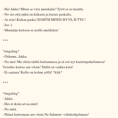
- Hei Jakke! Miten se vitsi menikään? Tytöt ei oo kuullu.
- No siis että mikä on kirkasta ja haisee paskalta.
- Ai niin! Kirkan paska! EI HITSI MITEN HYVÄ JUTTU!
- Joo :|
- Mennään kertoon se noille muillekin!
***
*ringaling*
- Ööhmm...Jakke.
- No moi! Me oltiin täällä bailaamassa ja sä oot nyt kaiutinpuhelimessa!
Voisitko kertoo sen vitsin! Täällä on vaikka ketä!
- Ei saatana! Kello on kolme yöllä! *klik*
***
*ringaling*
- Jakke.
- Hei et ikinä arvaa mitä!
- No mitä.
- Pääset kertomaan sen vitsin Ne Salmiset -viihdeohjelmaan!