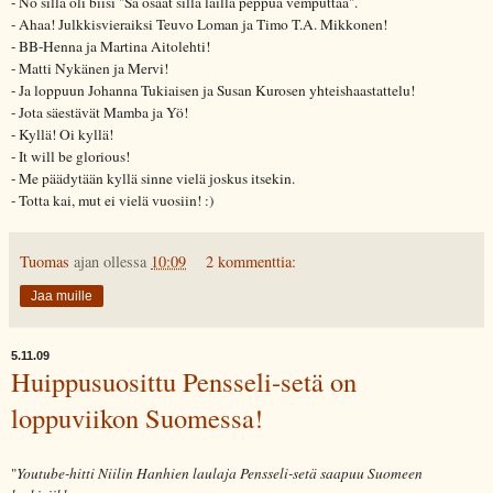
- No sillä oli biisi "Sä osaat sillä lailla peppua vemputtaa".
- Ahaa! Julkkisvieraiksi Teuvo Loman ja Timo T.A. Mikkonen!
- BB-Henna ja Martina Aitolehti!
- Matti Nykänen ja Mervi!
- Ja loppuun Johanna Tukiaisen ja Susan Kurosen yhteishaastattelu!
- Jota säestävät Mamba ja Yö!
- Kyllä! Oi kyllä!
- It will be glorious!
- Me päädytään kyllä sinne vielä joskus itsekin.
- Totta kai, mut ei vielä vuosiin! :)
Tuomas
ajan ollessa
10:09
2 kommenttia:
Jaa muille
5.11.09
Huippusuosittu Pensseli-setä on
loppuviikon Suomessa!
"
Youtube-hitti Niilin Hanhien laulaja Pensseli-setä saapuu Suomeen