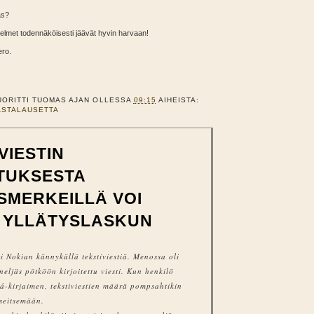
as?
a helmet todennäköisesti jäävät hyvin harvaan!
ero.
UORITTI
TUOMAS
AJAN OLLESSA
09:15
AIHEISTA:
ASTALAUSETTA
VIESTIN
ITUKSESTA
SMERKEILLÄ VOI
 YLLÄTYSLASKUN
ti Nokian kännykällä tekstiviestiä. Menossa oli
eljäs pötköön kirjoitettu viesti. Kun henkilö
in á-kirjaimen, tekstiviestien määrä pompsahtikin
seitsemään.