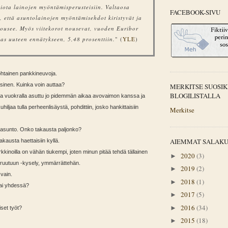
ota lainojen myöntämisperusteisiin. Valtaosa
FACEBOOK-SIVU
, että asuntolainojen myöntämisehdot kiristyvät ja
nousee. Myös viitekorot nousevat, vuoden Euribor
aas uuteen ennätykseen, 5,48 prosenttiin.
" (
YLE
)
ohtainen pankkineuvoja.
ssinen. Kuinka voin auttaa?
MERKITSE SUOSIK
BLOGILISTALLA
sa vuokralla asuttu jo pidemmän aikaa avovaimon kanssa ja
uhiljaa tulla perheenlisäystä, pohdittiin, josko hankittaisiin
Merkitse
 asunto. Onko takausta paljonko?
AIEMMAT SALAK
akausta haettaisiin kyllä.
kkinoilla on vähän tiukempi, joten minun pitää tehdä tällainen
2020
(3)
►
i ruutuun -kysely, ymmärrättehän.
2019
(2)
►
 vain.
2018
(1)
►
vai yhdessä?
2017
(5)
►
2016
(34)
►
iset työt?
2015
(18)
►