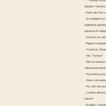
- ...Tuomas! Ja kyll
Kirjoitan? Olemme v
- Kyllä vain! Ihan v
- No todellakin on
päättäneet päivittää
päivässä! Ei välttä
- Emmekö me edes 
- Riippuu krapulast
- Ymmärrän. Mutt
- Niin, Tuomas?
- Eikö se meinaa si
väkisinväännettyä
- Hyvä että kysyit, 
- Oletko sitä miel
- Hei, olen ollut a
- Luuletko oikeasti
helmet?
- Ei hätää, Tuomas