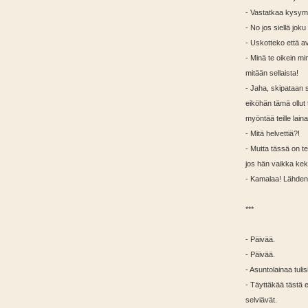
- Vastatkaa kysy
- No jos siellä jok
- Uskotteko että 
- Minä te oikein mi
mitään sellaista!
- Jaha, skipataan 
eiköhän tämä ollut
myöntää teille laina
- Mitä helvettiä?!
- Mutta tässä on t
jos hän vaikka keks
- Kamalaa! Lähden 
***
- Päivää.
- Päivää.
- Asuntolainaa tul
- Täyttäkää tästä 
selviävät.