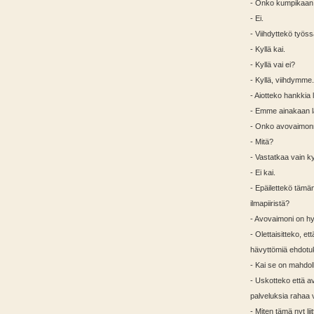
- Onko kumpikaan 
- Ei.
- Viihdyttekö työs
- Kyllä kai.
- Kyllä vai ei?
- Kyllä, viihdymme.
- Aiotteko hankkia 
- Emme ainakaan l
- Onko avovaimonn
- Mitä?
- Vastatkaa vain 
- Ei kai.
- Epäilettekö tämä
ilmapiiristä?
- Avovaimoni on hy
- Olettaisitteko, 
hävyttömiä ehdotuk
- Kai se on mahdoll
- Uskotteko että a
palveluksia rahaa
- Miten tämä nyt li