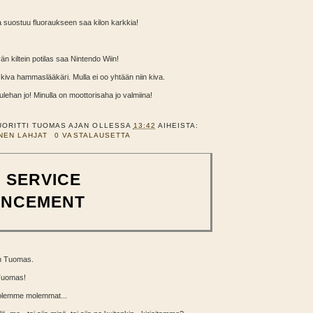
ka suostuu fluoraukseen saa kilon karkkia!
vän kiltein potilas saa Nintendo Wiin!
 kiva hammaslääkäri. Mulla ei oo yhtään niin kiva.
ulehan jo! Minulla on moottorisaha jo valmiina!
UORITTI
TUOMAS
AJAN OLLESSA
13:42
AIHEISTA:
NEN LAHJAT
0 VASTALAUSETTA
 SERVICE
NCEMENT
en Tuomas.
 Tuomas!
 olemme molemmat...