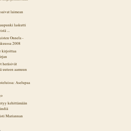
saivat laimean
kaupunki laskutti
istä ...
uisten Onnela -
akuussa 2008
 kirjoittaa
irjan
t heräsivät
nä uuteen aamuun
steluissa: Aselupaa
go
yhtyy kehittämään
ändiä
isti Mariannan
)