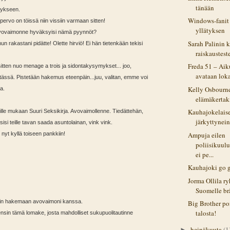
tänään
mykseen.
Windows-fanit 
u pervo on töissä niin vissiin varmaan sitten!
yllätyksen
avovaimonne hyväksyisi nämä pyynnöt?
Sarah Palinin 
nun rakastani pidätte! Olette hirviö! Ei hän tietenkään tekisi
raiskausteste
Freda 51 – Aik
sitten nuo menage a trois ja sidontakysymykset... joo,
avataan lok
 tässä. Pistetään hakemus eteenpäin...juu, valitan, emme voi
Kelly Osbourne
a.
elämäkertak
Kauhajokelaise
eille mukaan Suuri Seksikirja. Avovaimollenne. Tiedättehän,
järkyttynei
isi teille tavan saada asuntolainan, vink vink.
Ampuja eilen
nyt kyllä toiseen pankkiin!
poliisikuulu
ei pe...
Kauhajoki go 
Jorma Ollila r
Suomelle br
isin hakemaan avovaimoni kanssa.
Big Brother po
talosta!
ensin tämä lomake, josta mahdolliset sukupuolitautinne
heinäkuuta
(1
►