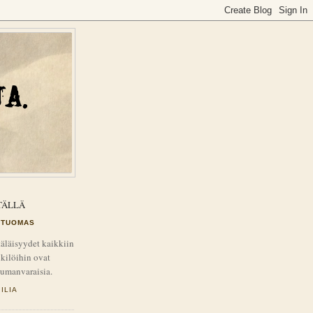
TÄLLÄ
TUOMAS
äläisyydet kaikkiin
kilöihin ovat
tumanvaraisia.
ILIA