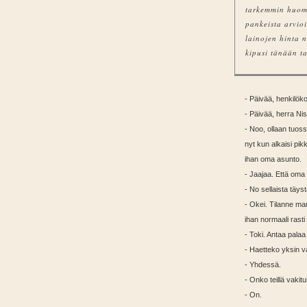
tarkemmin huomi
pankeista arvioi
lainojen hinta 
kipusi tänään t
- Päivää, henkilök
- Päivää, herra Ni
- Noo, ollaan tuos
nyt kun alkaisi pikk
ihan oma asunto.
- Jaajaa. Että oma
- No sellaista täyst
- Okei. Tilanne mar
ihan normaali rast
- Toki. Antaa palaa
- Haetteko yksin 
- Yhdessä.
- Onko teillä vakitu
- On.