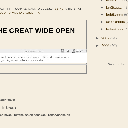
kesäkuuta
(4)
►
UORITTI
TUOMAS
AJAN OLLESSA
21:47
AIHEISTA:
SUU
0 VASTALAUSETTA
huhtikuuta
(6
►
maaliskuuta
(
►
helmikuuta
(5
HE GREAT WIDE OPEN
►
2007
(34)
►
2006
(20)
►
Sisällön tar
rille säkin.
niin kivaa :(
ei oo kivaa! Tottakai se on hauskaa! Tänä vuonna on