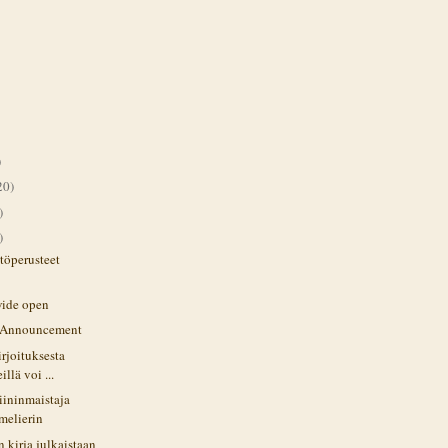
)
20)
)
)
töperusteet
 wide open
e Announcement
irjoituksesta
llä voi ...
iininmaistaja
melierin
 kirja julkaistaan