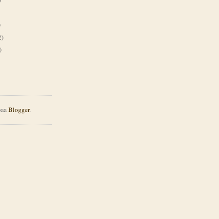
)
2)
)
joaa
Blogger
.