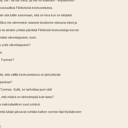
ä, me - tai siis minä, tai siis no kuitenkin - kirjoitamme?
astuullisia Fiktiivisistä keskusteluista.
ain sitä tultiin sanomaan, että on kiva kun on lukijoita!
! Siksi me olemmekin ottaneet itseämme niskasta kiinni ja
 tai ainakin yrittää päivittää Fiktiivisiä keskusteluja kerran
mättä viikonloppuisin, tosin.
yritä viikonloppuisin?
a.
a Tuomas?
tä, että välillä keskusteluissa on järkyttävää
 paskaa?
Tuomas. Kyllä, se tarkoittaa juuri sitä!
tä, että määrä on tärkeämpää kuin laatu?
ina maksalaatikon suuri ystävä.
 että lukijat jaksavat sohlata kaiken sonnan läpi löytääkseen
!