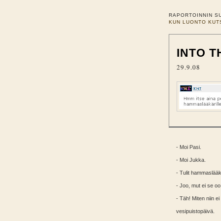
RAPORTOINNIN S
KUN LUONTO KUT
INTO T
29.9.08
- Moi Pasi.
- Moi Jukka.
- Tulit hammaslääkä
- Joo, mut ei se oo 
- Täh! Miten niin 
vesipuistopäivä.