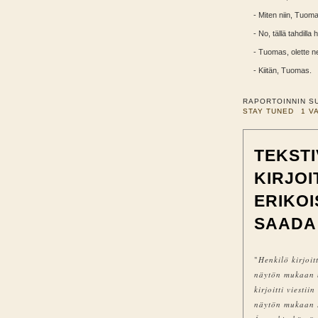
- Miten niin, Tuom
- No, tällä tahdill
- Tuomas, olette n
- Kiitän, Tuomas.
RAPORTOINNIN S
STAY TUNED
1 V
TEKSTI
KIRJO
ERIKOI
SAADA
"
Henkilö kirjoit
näytön mukaan n
kirjoitti viesti
näytön mukaan 