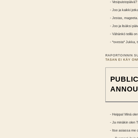
- Vesipuistopäivä?
- Joo ja kaikki jot
- Jestas, mageeta.
- Joo ja lisäksi päi
- Vähänkö teillä on
- *ovesta* Jukka, t
RAPORTOINNIN S
TASAN EI KÄY ON
PUBLIC
ANNOU
- Heippa! Minä ol
- Ja minäkin olen
- Itse asiassa me