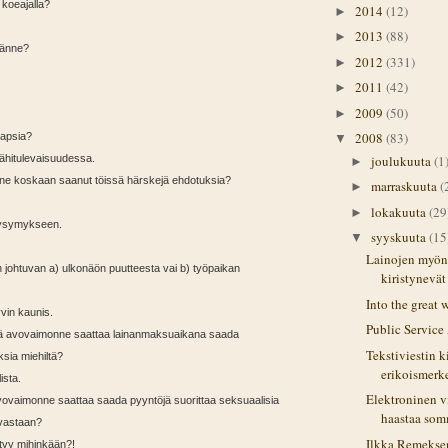
koeajalla?
2014
(12)
►
2013
(88)
►
sänne?
2012
(331)
►
2011
(42)
►
2009
(50)
►
2008
(83)
lapsia?
▼
joulukuuta
(1
ähitulevaisuudessa.
►
e koskaan saanut töissä härskejä ehdotuksia?
marraskuuta
(
►
lokakuuta
(29
►
kysymykseen.
syyskuuta
(15
▼
Lainojen myön
n johtuvan a) ulkonäön puutteesta vai b) työpaikan
kiristynevät
Into the great
vin kaunis.
Public Servic
että avovaimonne saattaa lainanmaksuaikana saada
Tekstiviestin k
sia miehiltä?
erikoismerkei
ista.
Elektroninen v
vovaimonne saattaa saada pyyntöjä suorittaa seksuaalisia
haastaa som
 vastaan?
Ilkka Remeksen
ittyy mihinkään?!