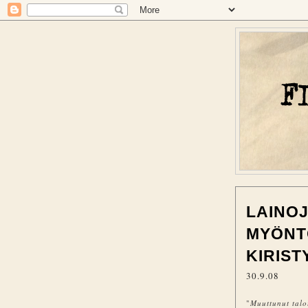
LAINO
MYÖNT
KIRIST
30.9.08
"
Muuttunut talo