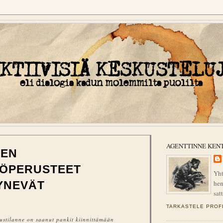
AGENTTINNE KEN
JEN
ÖPERUSTEET
Yht
hen
YNEVÄT
sat
TARKASTELE PROFI
ustilanne on saanut pankit kiinnittämään