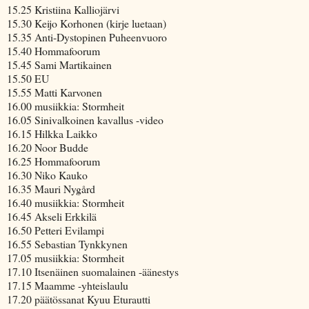
15.25 Kristiina Kalliojärvi
15.30 Keijo Korhonen (kirje luetaan)
15.35 Anti-Dystopinen Puheenvuoro
15.40 Hommafoorum
15.45 Sami Martikainen
15.50 EU
15.55 Matti Karvonen
16.00 musiikkia: Stormheit
16.05 Sinivalkoinen kavallus -video
16.15 Hilkka Laikko
16.20 Noor Budde
16.25 Hommafoorum
16.30 Niko Kauko
16.35 Mauri Nygård
16.40 musiikkia: Stormheit
16.45 Akseli Erkkilä
16.50 Petteri Evilampi
16.55 Sebastian Tynkkynen
17.05 musiikkia: Stormheit
17.10 Itsenäinen suomalainen -äänestys
17.15 Maamme -yhteislaulu
17.20 päätössanat Kyuu Eturautti