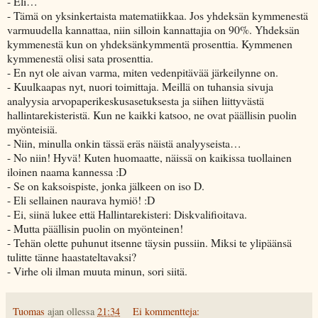
- Eli…
- Tämä on yksinkertaista matematiikkaa. Jos yhdeksän kymmenestä
varmuudella kannattaa, niin silloin kannattajia on 90%. Yhdeksän
kymmenestä kun on yhdeksänkymmentä prosenttia. Kymmenen
kymmenestä olisi sata prosenttia.
- En nyt ole aivan varma, miten vedenpitävää järkeilynne on.
- Kuulkaapas nyt, nuori toimittaja. Meillä on tuhansia sivuja
analyysia arvopaperikeskusasetuksesta ja siihen liittyvästä
hallintarekisteristä. Kun ne kaikki katsoo, ne ovat päällisin puolin
myönteisiä.
- Niin, minulla onkin tässä eräs näistä analyyseista…
- No niin! Hyvä! Kuten huomaatte, näissä on kaikissa tuollainen
iloinen naama kannessa :D
- Se on kaksoispiste, jonka jälkeen on iso D.
- Eli sellainen naurava hymiö! :D
- Ei, siinä lukee että Hallintarekisteri: Diskvalifioitava.
- Mutta päällisin puolin on myönteinen!
- Tehän olette puhunut itsenne täysin pussiin. Miksi te ylipäänsä
tulitte tänne haastateltavaksi?
- Virhe oli ilman muuta minun, sori siitä.
Tuomas
ajan ollessa
21:34
Ei kommentteja: