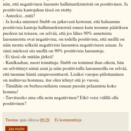
niin, että negatiivinen lausunto hallintarekisteristä on positiivinen. Ja
positiivisia kantojahan tässä on etsitty.
- Anteeksi...mitä?
- Ja koska ministeri Stubb on jatkuvasti kertonut, että haluamme
positiivisia kantoja hallintarekisteristä ennen kuin teemme päätöksen
puoleen tai toiseen, on selvää, että jos lähes 90% annetuista
lausunnoista ovat negatiivisia, on todella positiivista, että meillä on
näin monta selkeää negatiivista lausuntoa negatiiviseen asiaan. Ja
siinä mielessä siis meillä on 90% positiivisia lausuntoja.
- Ei tässä ole mitään järkeä!
- Kuulkaahan, nuori toimittaja: Stubb on toiminut ihan oikein, hän
on selvittänyt nämä asiat ja näin positiivisilla lausunnoilla on selvää,
että tuemme häntä sataprosenttisesti. Lisäksi varojen piilottaminen
on mahtavaa hommaa, itse olen tehnyt sitä jo vuosia.
- Tämähän on berlusconilaista omaan pussiin pelaamista koko
homma!
- Tarvitseeko aina olla noin negatiivinen? Eikö voisi välillä olla
positiivinen?
Tuomas
ajan ollessa
09:29
Ei kommentteja:
Jaa muille