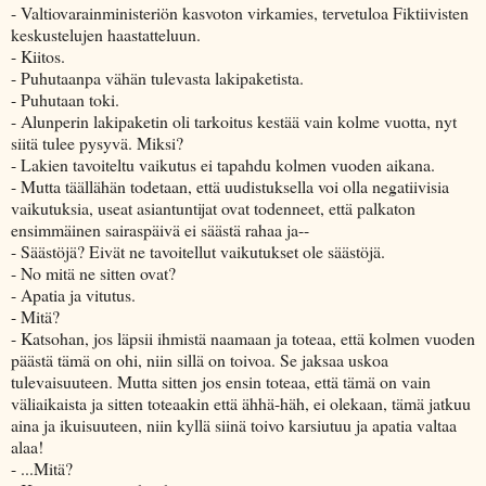
- Valtiovarainministeriön kasvoton virkamies, tervetuloa Fiktiivisten
keskustelujen haastatteluun.
- Kiitos.
- Puhutaanpa vähän tulevasta lakipaketista.
- Puhutaan toki.
- Alunperin lakipaketin oli tarkoitus kestää vain kolme vuotta, nyt
siitä tulee pysyvä. Miksi?
- Lakien tavoiteltu vaikutus ei tapahdu kolmen vuoden aikana.
- Mutta täällähän todetaan, että uudistuksella voi olla negatiivisia
vaikutuksia, useat asiantuntijat ovat todenneet, että palkaton
ensimmäinen sairaspäivä ei säästä rahaa ja--
- Säästöjä? Eivät ne tavoitellut vaikutukset ole säästöjä.
- No mitä ne sitten ovat?
- Apatia ja vitutus.
- Mitä?
- Katsohan, jos läpsii ihmistä naamaan ja toteaa, että kolmen vuoden
päästä tämä on ohi, niin sillä on toivoa. Se jaksaa uskoa
tulevaisuuteen. Mutta sitten jos ensin toteaa, että tämä on vain
väliaikaista ja sitten toteaakin että ähhä-häh, ei olekaan, tämä jatkuu
aina ja ikuisuuteen, niin kyllä siinä toivo karsiutuu ja apatia valtaa
alaa!
- ...Mitä?