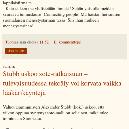
lappilaisfirmalta.
- Kato tälleen me yhdistetään ihmisiä! Sehän vois olla meidän
seuraava tunnuslause! Connecting people! Mä haistan hei suuren
suomalaisen menestystarinan tässä! Siis ihan huikeen
menestystarinan!
Tuomas
ajan ollessa
11:52
Ei kommentteja:
Jaa muille
10.11.15
Stubb uskoo sote-ratkaisuun –
tulevaisuudessa tekoäly voi korvata vaikka
lääkärikäyntejä
Valtiovarainministeri Alexander Stubb (kok.) uskoo, että
viikonloppuna syntynyt sote-malli on sellainen, mikä tulee
toimimaan Suomessa.