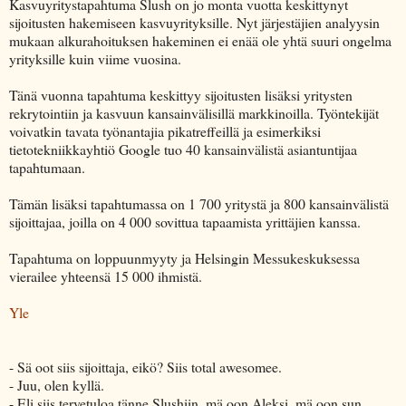
Kasvuyritystapahtuma Slush on jo monta vuotta keskittynyt
sijoitusten hakemiseen kasvuyrityksille. Nyt järjestäjien analyysin
mukaan alkurahoituksen hakeminen ei enää ole yhtä suuri ongelma
yrityksille kuin viime vuosina.
Tänä vuonna tapahtuma keskittyy sijoitusten lisäksi yritysten
rekrytointiin ja kasvuun kansainvälisillä markkinoilla. Työntekijät
voivatkin tavata työnantajia pikatreffeillä ja esimerkiksi
tietotekniikkayhtiö Google tuo 40 kansainvälistä asiantuntijaa
tapahtumaan.
Tämän lisäksi tapahtumassa on 1 700 yritystä ja 800 kansainvälistä
sijoittajaa, joilla on 4 000 sovittua tapaamista yrittäjien kanssa.
Tapahtuma on loppuunmyyty ja Helsingin Messukeskuksessa
vierailee yhteensä 15 000 ihmistä.
Yle
- Sä oot siis sijoittaja, eikö? Siis total awesomee.
- Juu, olen kyllä.
- Eli siis tervetuloa tänne Slushiin, mä oon Aleksi, mä oon sun