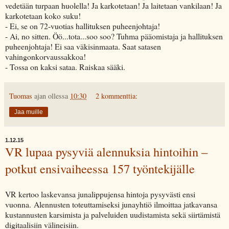
vedetään turpaan huolella! Ja karkotetaan! Ja laitetaan vankilaan! Ja
karkotetaan koko suku!
- Ei, se on 72-vuotias hallituksen puheenjohtaja!
- Ai, no sitten. Öö...tota...soo soo? Tuhma pääomistaja ja hallituksen
puheenjohtaja! Ei saa väkisinmaata. Saat satasen
vahingonkorvaussakkoa!
- Tossa on kaksi sataa. Raiskaa sääki.
Tuomas
ajan ollessa
10:30
2 kommenttia:
Jaa muille
1.12.15
VR lupaa pysyviä alennuksia hintoihin –
potkut ensivaiheessa 157 työntekijälle
VR kertoo laskevansa junalippujensa hintoja pysyvästi ensi
vuonna. Alennusten toteuttamiseksi junayhtiö ilmoittaa jatkavansa
kustannusten karsimista ja palveluiden uudistamista sekä siirtämistä
digitaalisiin välineisiin.