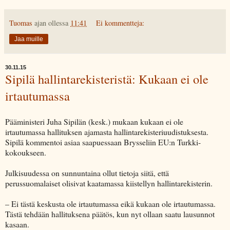
Tuomas
ajan ollessa
11:41
Ei kommentteja:
Jaa muille
30.11.15
Sipilä hallintarekisteristä: Kukaan ei ole
irtautumassa
Pääministeri Juha Sipilän (kesk.) mukaan kukaan ei ole
irtautumassa hallituksen ajamasta hallintarekisteriuudistuksesta.
Sipilä kommentoi asiaa saapuessaan Brysseliin EU:n Turkki-
kokoukseen.
Julkisuudessa on sunnuntaina ollut tietoja siitä, että
perussuomalaiset olisivat kaatamassa kiistellyn hallintarekisterin.
– Ei tästä keskusta ole irtautumassa eikä kukaan ole irtautumassa.
Tästä tehdään hallituksena päätös, kun nyt ollaan saatu lausunnot
kasaan.