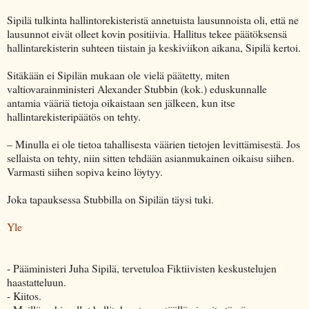
Sipilä tulkinta hallintorekisteristä annetuista lausunnoista oli, että ne
lausunnot eivät olleet kovin positiivia. Hallitus tekee päätöksensä
hallintarekisterin suhteen tiistain ja keskiviikon aikana, Sipilä kertoi.
Sitäkään ei Sipilän mukaan ole vielä päätetty, miten
valtiovarainministeri Alexander Stubbin (kok.) eduskunnalle
antamia vääriä tietoja oikaistaan sen jälkeen, kun itse
hallintarekisteripäätös on tehty.
– Minulla ei ole tietoa tahallisesta väärien tietojen levittämisestä. Jos
sellaista on tehty, niin sitten tehdään asianmukainen oikaisu siihen.
Varmasti siihen sopiva keino löytyy.
Joka tapauksessa Stubbilla on Sipilän täysi tuki.
Yle
- Pääministeri Juha Sipilä, tervetuloa Fiktiivisten keskustelujen
haastatteluun.
- Kiitos.