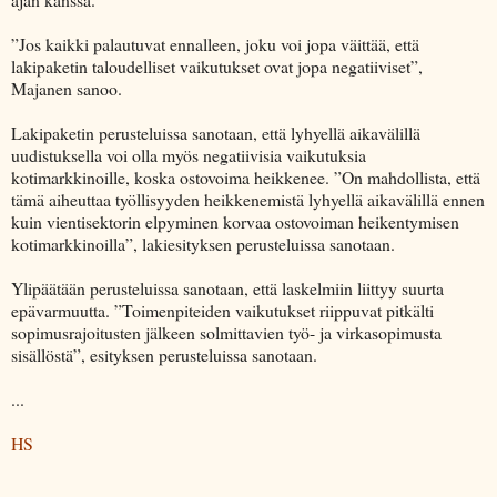
”Jos kaikki palautuvat ennalleen, joku voi jopa väittää, että
lakipaketin taloudelliset vaikutukset ovat jopa negatiiviset”,
Majanen sanoo.
Lakipaketin perusteluissa sanotaan, että lyhyellä aikavälillä
uudistuksella voi olla myös negatiivisia vaikutuksia
kotimarkkinoille, koska ostovoima heikkenee. ”On mahdollista, että
tämä aiheuttaa työllisyyden heikkenemistä lyhyellä aikavälillä ennen
kuin vientisektorin elpyminen korvaa ostovoiman heikentymisen
kotimarkkinoilla”, lakiesityksen perusteluissa sanotaan.
Ylipäätään perusteluissa sanotaan, että laskelmiin liittyy suurta
epävarmuutta. ”Toimenpiteiden vaikutukset riippuvat pitkälti
sopimusrajoitusten jälkeen solmittavien työ- ja virkasopimusta
sisällöstä”, esityksen perusteluissa sanotaan.
...
HS