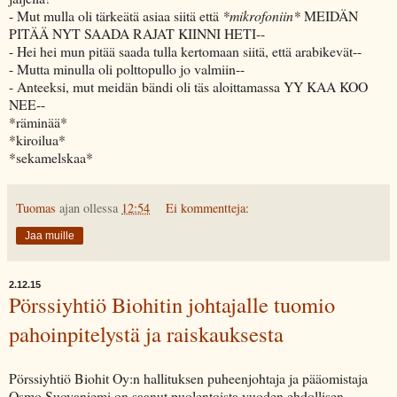
- Mut mulla oli tärkeätä asiaa siitä että
*mikrofoniin*
MEIDÄN
PITÄÄ NYT SAADA RAJAT KIINNI HETI--
- Hei hei mun pitää saada tulla kertomaan siitä, että arabikevät--
- Mutta minulla oli polttopullo jo valmiin--
- Anteeksi, mut meidän bändi oli täs aloittamassa YY KAA KOO
NEE--
*räminää*
*kiroilua*
*sekamelskaa*
Tuomas
ajan ollessa
12:54
Ei kommentteja:
Jaa muille
2.12.15
Pörssiyhtiö Biohitin johtajalle tuomio
pahoinpitelystä ja raiskauksesta
Pörssiyhtiö Biohit Oy:n hallituksen puheenjohtaja ja pääomistaja
Osmo Suovaniemi on saanut puolentoista vuoden ehdollisen