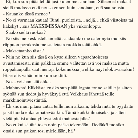
- Ei, kun sun pitää tehdä just kuten me sanotaan. Silleen et makaat
siellä mudassa etkä nouse ennen kuin sanotaan, että saa nousta.
- Kauanko tässä menee?
- No ei varmaan kauaa! Tunti, puoltoista…neljä…ehkä viistoista tai
kakskyt…siis MAKSIMISSAAN yks viikonloppu.
- Saako sieltä ruokaa?
- No siis me keskustellaan että saadaanko me cateringia mut siis
riippuen porukasta me saatetaan ruokkia teitä ehkä.
- Maksetaanko tästä?
- Niin no kun siis tässä on kyse silleen vapaaehtoisesta
avustamisesta, niin palkkaa emme valitettavasti voi maksaa mutta
roppakaupalla saat hienoja kokemuksia ja ehkä näyt elokuvassakin!
Et se olis vähän niin kuin se diili.
- No…voishan sitä ehkä.
- Mahtavaa! Elikkästä ensiks sun pitää logata tonne saitille ja sitten
syöttää sun tiedot ja hyväksyä että Veikkaus lähettää teille
markkinointiviestintää.
- Eli siis mun pitäisi antaa teille mun aikaani, tehdä mitä te pyydätte
ja sit tuoda ehkä omat eväätkin. Tämä kaikki ilmaiseksi ja sitten
vielä pitäisi antaa yhteystiedot mainostajalle?
- No et kai sä tätä tosta noin pääse tekemään. Tiedätkö moniko
ottaisi sun paikan tosi mielellään, hä?