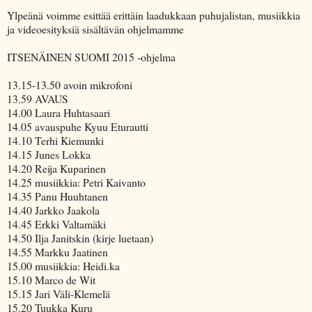
Ylpeänä voimme esittää erittäin laadukkaan puhujalistan, musiikkia
ja videoesityksiä sisältävän ohjelmamme
ITSENÄINEN SUOMI 2015 -ohjelma
13.15-13.50 avoin mikrofoni
13.59 AVAUS
14.00 Laura Huhtasaari
14.05 avauspuhe Kyuu Eturautti
14.10 Terhi Kiemunki
14.15 Junes Lokka
14.20 Reija Kuparinen
14.25 musiikkia: Petri Kaivanto
14.35 Panu Huuhtanen
14.40 Jarkko Jaakola
14.45 Erkki Valtamäki
14.50 Ilja Janitskin (kirje luetaan)
14.55 Markku Jaatinen
15.00 musiikkia: Heidi.ka
15.10 Marco de Wit
15.15 Jari Väli-Klemelä
15.20 Tuukka Kuru