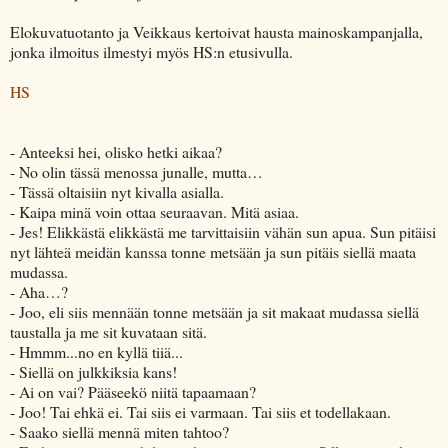
Elokuvatuotanto ja Veikkaus kertoivat hausta mainoskampanjalla,
jonka ilmoitus ilmestyi myös HS:n etusivulla.
HS
- Anteeksi hei, olisko hetki aikaa?
- No olin tässä menossa junalle, mutta…
- Tässä oltaisiin nyt kivalla asialla.
- Kaipa minä voin ottaa seuraavan. Mitä asiaa.
- Jes! Elikkästä elikkästä me tarvittaisiin vähän sun apua. Sun pitäisi
nyt lähteä meidän kanssa tonne metsään ja sun pitäis siellä maata
mudassa.
- Aha…?
- Joo, eli siis mennään tonne metsään ja sit makaat mudassa siellä
taustalla ja me sit kuvataan sitä.
- Hmmm...no en kyllä tiiä...
- Siellä on julkkiksia kans!
- Ai on vai? Pääseekö niitä tapaamaan?
- Joo! Tai ehkä ei. Tai siis ei varmaan. Tai siis et todellakaan.
- Saako siellä mennä miten tahtoo?