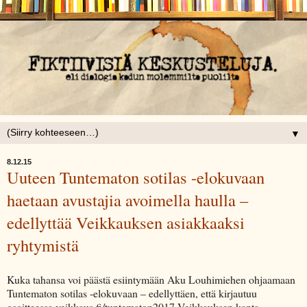
▼
8.12.15
Uuteen Tuntematon sotilas -elokuvaan
haetaan avustajia avoimella haulla –
edellyttää Veikkauksen asiakkaaksi
ryhtymistä
Kuka tahansa voi päästä esiintymään Aku Louhimiehen ohjaamaan
Tuntematon sotilas -elokuvaan – edellyttäen, että kirjautuu
osoitteessa veikkaus.fi/tuntematon2017 Veikkauksen kanta-