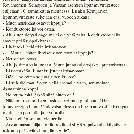
Rovaniemen, Seinäjoen ja Vaasan asemien lipunmyyntipisteet
suljetaan 10. tammikuuta mennessä. Lisäksi Kemijärven
lipunmyyntipiste suljetaan ensi vuoden aikana.
- Miten asiakkaat ostavat lippuja?
- Konduktööreiltä voi ostaa.
- Ah, sitten tietysti ongelma ei ole yhtä paha. Konduktöörit siis
saavat pitää työpaikkansa?
- Eivät toki, heidätkin irtisanotaan.
- …Mutta…miten ihmiset sitten ostavat lippuja?
- Netistä voi ostaa.
- Ah, ja sitten vain junaan. Mutta junankuljettajako liput tarkastaa?
- Ei tietenkään. Junankuljettajat irtisanotaan.
- Ööh…no miten se juna sitten kulkee?
- Ei se kuljekaan. Se on siellä asemalla vaan, semmoinen
dynaaminen koppi.
- No mutta mitä järkeä siinä sitten on?
- Näiden irtisanomisten ansiosta voimme puolittaa näiden
junavuorojen hinnat! Tulevaisuudessa on huomattavasti halvempaa
matkustaa perutulla junavuorolla.
- Mutta eihän se juna vie perille.
- Arvon haastattelija…milloin viimeksi VR:n palveluita käyttävä on
uskonut pääsevänsä junalla perille?