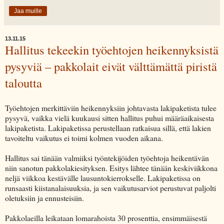
Jaa muille
13.11.15
Hallitus tekeekin työehtojen heikennyksistä
pysyviä – pakkolait eivät välttämättä piristä
taloutta
Työehtojen merkittäviin heikennyksiin johtavasta lakipaketista tulee
pysyvä, vaikka vielä kuukausi sitten hallitus puhui määräaikaisesta
lakipaketista. Lakipaketissa perustellaan ratkaisua sillä, että lakien
tavoiteltu vaikutus ei toimi kolmen vuoden aikana.
Hallitus sai tänään valmiiksi työntekijöiden työehtoja heikentävän
niin sanotun pakkolakiesityksen. Esitys lähtee tänään keskiviikkona
neljä viikkoa kestävälle lausuntokierrokselle. Lakipaketissa on
runsaasti kiistanalaisuuksia, ja sen vaikutusarviot perustuvat paljolti
oletuksiin ja ennusteisiin.
Pakkolaeilla leikataan lomarahoista 30 prosenttia, ensimmäisestä