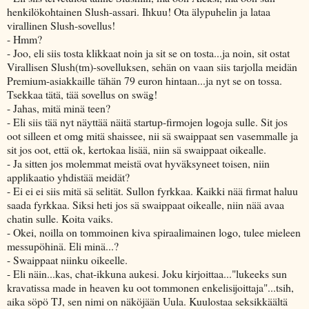
henkilökohtainen Slush-assari. Ihkuu! Ota älypuhelin ja lataa
virallinen Slush-sovellus!
- Hmm?
- Joo, eli siis tosta klikkaat noin ja sit se on tosta...ja noin, sit ostat
Virallisen Slush(tm)-sovelluksen, sehän on vaan siis tarjolla meidän
Premium-asiakkaille tähän 79 euron hintaan...ja nyt se on tossa.
Tsekkaa tätä, tää sovellus on swäg!
- Jahas, mitä minä teen?
- Eli siis tää nyt näyttää näitä startup-firmojen logoja sulle. Sit jos
oot silleen et omg mitä shaissee, nii sä swaippaat sen vasemmalle ja
sit jos oot, että ok, kertokaa lisää, niin sä swaippaat oikealle.
- Ja sitten jos molemmat meistä ovat hyväksyneet toisen, niin
applikaatio yhdistää meidät?
- Ei ei ei siis mitä sä selität. Sullon fyrkkaa. Kaikki nää firmat haluu
saada fyrkkaa. Siksi heti jos sä swaippaat oikealle, niin nää avaa
chatin sulle. Koita vaiks.
- Okei, noilla on tommoinen kiva spiraalimainen logo, tulee mieleen
messupöhinä. Eli minä...?
- Swaippaat niinku oikeelle.
- Eli näin...kas, chat-ikkuna aukesi. Joku kirjoittaa..."lukeeks sun
kravatissa made in heaven ku oot tommonen enkelisijoittaja"...tsih,
aika söpö TJ, sen nimi on näköjään Uula. Kuulostaa seksikkäältä