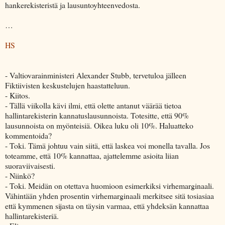
hankerekisteristä ja lausuntoyhteenvedosta.
…
HS
- Valtiovarainministeri Alexander Stubb, tervetuloa jälleen
Fiktiivisten keskustelujen haastatteluun.
- Kiitos.
- Tällä viikolla kävi ilmi, että olette antanut väärää tietoa
hallintarekisterin kannatuslausunnoista. Totesitte, että 90%
lausunnoista on myönteisiä. Oikea luku oli 10%. Haluatteko
kommentoida?
- Toki. Tämä johtuu vain siitä, että laskea voi monella tavalla. Jos
toteamme, että 10% kannattaa, ajattelemme asioita liian
suoraviivaisesti.
- Niinkö?
- Toki. Meidän on otettava huomioon esimerkiksi virhemarginaali.
Vähintään yhden prosentin virhemarginaali merkitsee sitä tosiasiaa
että kymmenen sijasta on täysin varmaa, että yhdeksän kannattaa
hallintarekisteriä.