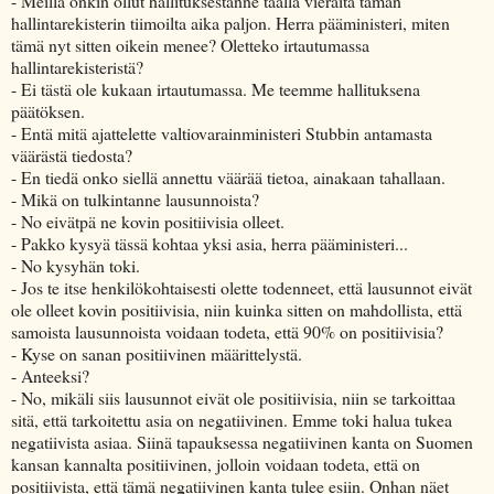
- Meillä onkin ollut hallituksestanne täällä vieraita tämän
hallintarekisterin tiimoilta aika paljon. Herra pääministeri, miten
tämä nyt sitten oikein menee? Oletteko irtautumassa
hallintarekisteristä?
- Ei tästä ole kukaan irtautumassa. Me teemme hallituksena
päätöksen.
- Entä mitä ajattelette valtiovarainministeri Stubbin antamasta
väärästä tiedosta?
- En tiedä onko siellä annettu väärää tietoa, ainakaan tahallaan.
- Mikä on tulkintanne lausunnoista?
- No eivätpä ne kovin positiivisia olleet.
- Pakko kysyä tässä kohtaa yksi asia, herra pääministeri...
- No kysyhän toki.
- Jos te itse henkilökohtaisesti olette todenneet, että lausunnot eivät
ole olleet kovin positiivisia, niin kuinka sitten on mahdollista, että
samoista lausunnoista voidaan todeta, että 90% on positiivisia?
- Kyse on sanan positiivinen määrittelystä.
- Anteeksi?
- No, mikäli siis lausunnot eivät ole positiivisia, niin se tarkoittaa
sitä, että tarkoitettu asia on negatiivinen. Emme toki halua tukea
negatiivista asiaa. Siinä tapauksessa negatiivinen kanta on Suomen
kansan kannalta positiivinen, jolloin voidaan todeta, että on
positiivista, että tämä negatiivinen kanta tulee esiin. Onhan näet