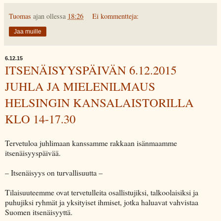
Tuomas
ajan ollessa
18:26
Ei kommentteja:
Jaa muille
6.12.15
ITSENÄISYYSPÄIVÄN 6.12.2015
JUHLA JA MIELENILMAUS
HELSINGIN KANSALAISTORILLA
KLO 14-17.30
Tervetuloa juhlimaan kanssamme rakkaan isänmaamme
itsenäisyyspäivää.
– Itsenäisyys on turvallisuutta –
Tilaisuuteemme ovat tervetulleita osallistujiksi, talkoolaisiksi ja
puhujiksi ryhmät ja yksityiset ihmiset, jotka haluavat vahvistaa
Suomen itsenäisyyttä.