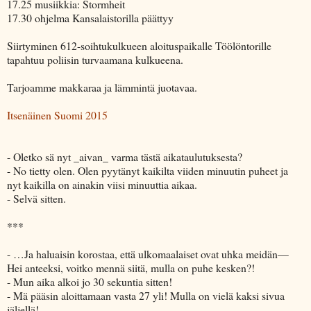
17.25 musiikkia: Stormheit
17.30 ohjelma Kansalaistorilla päättyy
Siirtyminen 612-soihtukulkueen aloituspaikalle Töölöntorille
tapahtuu poliisin turvaamana kulkueena.
Tarjoamme makkaraa ja lämmintä juotavaa.
Itsenäinen Suomi 2015
- Oletko sä nyt _aivan_ varma tästä aikataulutuksesta?
- No tietty olen. Olen pyytänyt kaikilta viiden minuutin puheet ja
nyt kaikilla on ainakin viisi minuuttia aikaa.
- Selvä sitten.
***
- …Ja haluaisin korostaa, että ulkomaalaiset ovat uhka meidän—
Hei anteeksi, voitko mennä siitä, mulla on puhe kesken?!
- Mun aika alkoi jo 30 sekuntia sitten!
- Mä pääsin aloittamaan vasta 27 yli! Mulla on vielä kaksi sivua
jäljellä!