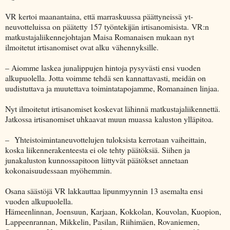
VR kertoi maanantaina, että marraskuussa päättyneissä yt-
neuvotteluissa on päätetty 157 työntekijän irtisanomisista. VR:n
matkustajaliikennejohtajan Maisa Romanaisen mukaan nyt
ilmoitetut irtisanomiset ovat alku vähennyksille.
– Aiomme laskea junalippujen hintoja pysyvästi ensi vuoden
alkupuolella. Jotta voimme tehdä sen kannattavasti, meidän on
uudistuttava ja muutettava toimintatapojamme, Romanainen linjaa.
Nyt ilmoitetut irtisanomiset koskevat lähinnä matkustajaliikennettä.
Jatkossa irtisanomiset uhkaavat muun muassa kaluston ylläpitoa.
– Yhteistoimintaneuvottelujen tuloksista kerrotaan vaiheittain,
koska liikennerakenteesta ei ole tehty päätöksiä. Siihen ja
junakaluston kunnossapitoon liittyvät päätökset annetaan
kokonaisuudessaan myöhemmin.
Osana säästöjä VR lakkauttaa lipunmyynnin 13 asemalta ensi
vuoden alkupuolella.
Hämeenlinnan, Joensuun, Karjaan, Kokkolan, Kouvolan, Kuopion,
Lappeenrannan, Mikkelin, Pasilan, Riihimäen, Rovaniemen,