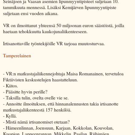
Seinäjoen ja Vaasan asemien lipunmyyntipisteet suljetaan 10.
tammikuuta mennessä. Lisäksi Kemijärven lipunmyyntipiste
suljetaan ensi vuoden aikana.
VR on ilmoittanut yhteensä 50 miljoonan euron säästöistä, joilla
haetaan tehokkuutta kaukojunaliikenteeseen.
Irtisanottaville työntekijöille VR tarjoaa muutosturvaa.
Tamperelainen
- VR:n matkustajaliikennejohtaja Maisa Romanainen, tervetuloa
Fiktiivisten keskustelujen haastatteluun.
- Kiitos.
- Pääsitte hyvin perille?
- Taksilla tulin, ovelta ovelle vie se.
- Annoitte ilmoituksen, että hinnanalennusten takia irtisanotte
matkustajaliikenteestä 157 henkilöä.
- Kyllä.
- Mistä nämä irtisanomiset otetaan?
- Hämeenlinnan, Joensuun, Karjaan, Kokkolan, Kouvolan,
Kuopion, Lappeenrannan, Mikkelin, Pasilan, Riihimäen,