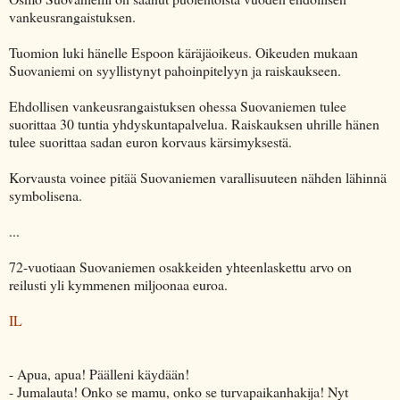
vankeusrangaistuksen.
Tuomion luki hänelle Espoon käräjäoikeus. Oikeuden mukaan
Suovaniemi on syyllistynyt pahoinpitelyyn ja raiskaukseen.
Ehdollisen vankeusrangaistuksen ohessa Suovaniemen tulee
suorittaa 30 tuntia yhdyskuntapalvelua. Raiskauksen uhrille hänen
tulee suorittaa sadan euron korvaus kärsimyksestä.
Korvausta voinee pitää Suovaniemen varallisuuteen nähden lähinnä
symbolisena.
...
72-vuotiaan Suovaniemen osakkeiden yhteenlaskettu arvo on
reilusti yli kymmenen miljoonaa euroa.
IL
- Apua, apua! Päälleni käydään!
- Jumalauta! Onko se mamu, onko se turvapaikanhakija! Nyt