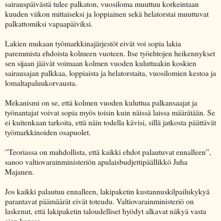
sairauspäivästä tulee palkaton, vuosiloma muuttuu korkeintaan
kuuden viikon mittaiseksi ja loppiainen sekä helatorstai muuttuvat
palkattomiksi vapaapäiviksi.
Lakien mukaan työmarkkinajärjestöt eivät voi sopia lakia
paremmista ehdoista kolmeen vuoteen. Itse työehtojen heikennykset
sen sijaan jäävät voimaan kolmen vuoden kuluttuakin koskien
sairausajan palkkaa, loppiaista ja helatorstaita, vuosilomien kestoa ja
lomaltapaluukorvausta.
Mekanismi on se, että kolmen vuoden kuluttua palkansaajat ja
työnantajat voivat sopia myös toisin kuin näissä laissa määrätään. Se
ei kuitenkaan tarkoita, että näin todella kävisi, sillä jatkosta päättävät
työmarkkinoiden osapuolet.
”Teoriassa on mahdollista, että kaikki ehdot palautuvat ennalleen”,
sanoo valtiovarainministeriön apulaisbudjettipäällikkö Juha
Majanen.
Jos kaikki palautuu ennalleen, lakipaketin kustannuskilpailukykyä
parantavat päämäärät eivät toteudu. Valtiovarainministeriö on
laskenut, että lakipaketin taloudelliset hyödyt alkavat näkyä vasta
ajan kanssa.