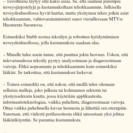
– Tavoitteena täytyy olla kaksi asiaa. Se, että saadaan parempia
terveysjärjestelyjä ja kustannuksiltaan tehokkaammin. Julkisella
terveydenhuollossa hyvät hartiat, mutta yksityinen tekee jotkin asiat
tehokkaammin, valtiovarainministeri sanoi vieraillessaan MTV:n
Huomenta Suomessa.
Esimerkiksi Stubb nostaa tekoälyn ja robottien hyödyntämisen
terveydenhuollossa, jolla kustannuksia saadaan alas.
– Minulle tulee usein tunne, että puuttuu jokin luovuus. Uskon, että
tulevaisuudessa tekoäly pystyy analysoimaan ja diagnosoimaan
vaivoja. Ehkä nopeammin ja tehokkaammin kuin esimerkiksi
lääkäri. Se tarkoittaa, että kustannukset laskevat.
– Toinen esimerkki on, että uskon, että meillä tulee olemaan
sellaisia malleja, joko julkisia tai kolmannen sektorin tai
yksityissektorin kautta, jossa käytetään applikaatioita,
informaatioteknologiaa, vaikka puhelinta, diagnosoimaan vaivoja.
Ottaa vaikka puhelimella kuvan luomesta ja lähettää sen eteenpäin.
Sanotaan, että viidestä potilassoitosta ehkä ainoastaan yksi johtaa
lääkärikäyntiin. Se parantaa kustannuksia.
…