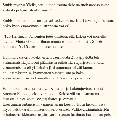
Stubb myönsi Ylelle, että ”ilman muuta debatin tuoksinassa tekee
virheitä ja tämä oli yksi niistä”.
Stubbin mukaan lausuntoja voi laskea monella eri tavalla ja ”katsoa,
onko kyse viranomaislausunnosta vai ei”.
”Tuo Helsingin Sanomien juttu osoittaa, että laskea voi monella
tavalla. Mutta virhe oli ilman muuta minun, sori siitä”, Stubb
pahoitteli Ykkösaamun haastattelussa.
Hallintarekisteriä koskevista lausunnoista 21 kappaletta tuli
viranomaisilta ja loput pääasiassa erilaisilta etujärjestöiltä. Osa
viranomaisista eli yhdeksän jätti ottamatta selvää kantaa
hallintarekisteriin, kymmenen vastusti sitä ja kaksi
viranomaislausujaa kannatti sitä, HS:n selvitys kertoo.
Hallintarekisteriä kannattivat Kilpailu- ja kuluttajavirasto sekä
Suomen Pankki, sekin varauksin. Rekisteriä vastustavat muun
muassa lainvalvojat, syyttäjälaitos ja verottaja.
Lausunnon antaneisiin viranomaisiin kuuluu HS:n laskelmassa
myös valtiovarainministeriön vero-osasto. Valtiovarainministeriön
rahoitusmarkkinaosasto jätti vero-osaston laatiman lausunnon pois