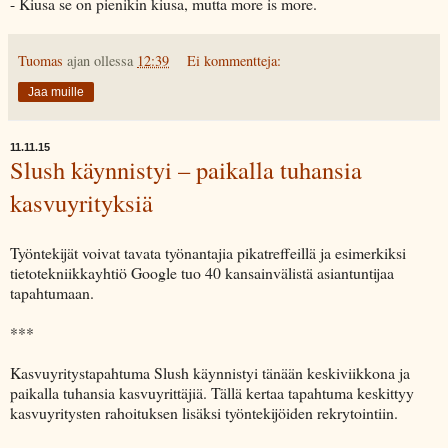
- Kiusa se on pienikin kiusa, mutta more is more.
Tuomas
ajan ollessa
12:39
Ei kommentteja:
Jaa muille
11.11.15
Slush käynnistyi – paikalla tuhansia
kasvuyrityksiä
Työntekijät voivat tavata työnantajia pikatreffeillä ja esimerkiksi
tietotekniikkayhtiö Google tuo 40 kansainvälistä asiantuntijaa
tapahtumaan.
***
Kasvuyritystapahtuma Slush käynnistyi tänään keskiviikkona ja
paikalla tuhansia kasvuyrittäjiä. Tällä kertaa tapahtuma keskittyy
kasvuyritysten rahoituksen lisäksi työntekijöiden rekrytointiin.