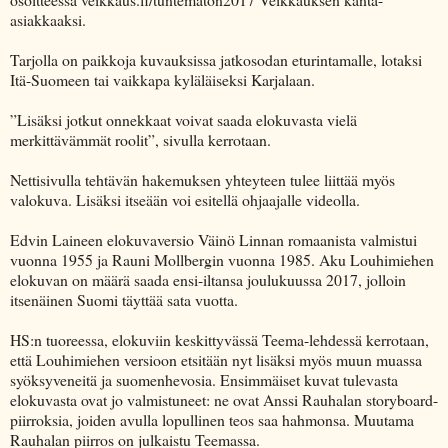
asiakkaaksi.
Tarjolla on paikkoja kuvauksissa jatkosodan eturintamalle, lotaksi
Itä-Suomeen tai vaikkapa kyläläiseksi Karjalaan.
”Lisäksi jotkut onnekkaat voivat saada elokuvasta vielä
merkittävämmät roolit”, sivulla kerrotaan.
Nettisivulla tehtävän hakemuksen yhteyteen tulee liittää myös
valokuva. Lisäksi itseään voi esitellä ohjaajalle videolla.
Edvin Laineen elokuvaversio Väinö Linnan romaanista valmistui
vuonna 1955 ja Rauni Mollbergin vuonna 1985. Aku Louhimiehen
elokuvan on määrä saada ensi-iltansa joulukuussa 2017, jolloin
itsenäinen Suomi täyttää sata vuotta.
HS:n tuoreessa, elokuviin keskittyvässä Teema-lehdessä kerrotaan,
että Louhimiehen versioon etsitään nyt lisäksi myös muun muassa
syöksyveneitä ja suomenhevosia. Ensimmäiset kuvat tulevasta
elokuvasta ovat jo valmistuneet: ne ovat Anssi Rauhalan storyboard-
piirroksia, joiden avulla lopullinen teos saa hahmonsa. Muutama
Rauhalan piirros on julkaistu Teemassa.