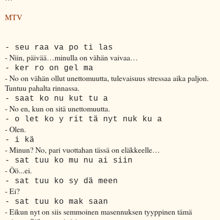
MTV
- seu raa va po ti las
- Niin, päivää…minulla on vähän vaivaa…
- ker ro on gel ma
- No on vähän ollut unettomuutta, tulevaisuus stressaa aika paljon.
Tuntuu pahalta rinnassa.
- saat ko nu kut tu a
- No en, kun on sitä unettomuutta.
- o let ko y rit tä nyt nuk ku a
- Olen.
- i kä
- Minun? No, pari vuottahan tässä on eläkkeelle…
- sat tuu ko mu nu ai siin
- Öö...ei.
- sat tuu ko sy dä meen
- Ei?
- sat tuu ko mak saan
- Eikun nyt on siis semmoinen masennuksen tyyppinen tämä