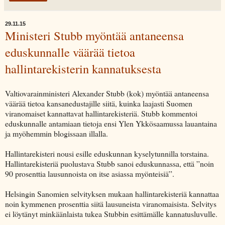
29.11.15
Ministeri Stubb myöntää antaneensa
eduskunnalle väärää tietoa
hallintarekisterin kannatuksesta
Valtiovarainministeri Alexander Stubb (kok) myöntää antaneensa
väärää tietoa kansanedustajille siitä, kuinka laajasti Suomen
viranomaiset kannattavat hallintarekisteriä. Stubb kommentoi
eduskunnalle antamiaan tietoja ensi Ylen Ykkösaamussa lauantaina
ja myöhemmin blogissaan illalla.
Hallintarekisteri nousi esille eduskunnan kyselytunnilla torstaina.
Hallintarekisteriä puolustava Stubb sanoi eduskunnassa, että ”noin
90 prosenttia lausunnoista on itse asiassa myönteisiä”.
Helsingin Sanomien selvityksen mukaan hallintarekisteriä kannattaa
noin kymmenen prosenttia siitä lausuneista viranomaisista. Selvitys
ei löytänyt minkäänlaista tukea Stubbin esittämälle kannatusluvulle.