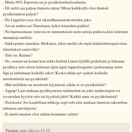
- Mutta 90% Espoosta on jo pysäköintikieltoaluetta.
- Eli sieltä saa paljon ilmaista rahaa! Missä kaikkialla olisi ihmisiä
pysäköimässä paljon?
- No Lippulaivassa olisi sikainfluenssarokotteiden jako.
- Aivan mahtavaa! Jönssönen, keksi toinenkin paikka!
- No hautausmaan vieressä on sunnuntaisin usein autoja parkissa kun laitetaan
mummoja multiin.
- Sakkopartio sinnekin. Hetkinen, eikös meillä ole myös hätätiedotuspalvelun
ilmoitukset saatavilla?
- Toki on. Kuinni?
- No, seuraavan kerran kun rekka heittää Länsiväylällä poikittain ja liikenne
pysähtyy niin sitten laitetaan ripin rapin lappuliisapartio juoksemaan autot
läpi ja laittamaan kaikille sakot! Koska eihän nyt saakeli keskelle
moottoritietä saa pysäköidä!
- Mut niillähän on moottorit käynnissä, eihän se oo pysäköintiä?
- Äppäp! Lain mukaan pysähtymisen määritelmä on joko matkustajien tai
tavaroiden kyytiin otto tai kyydistä jättö! Kaikki muu on pysäköimistä!
- Nerokasta! Jos kaadellaan rekkoja sopivasti niin saadaan tunnissa sakotettua
tuhansia autoilijoita!
- Ei meitä muuten olisi näihin hommiin valittu!
Tuomas
ajan ollessa
11:13