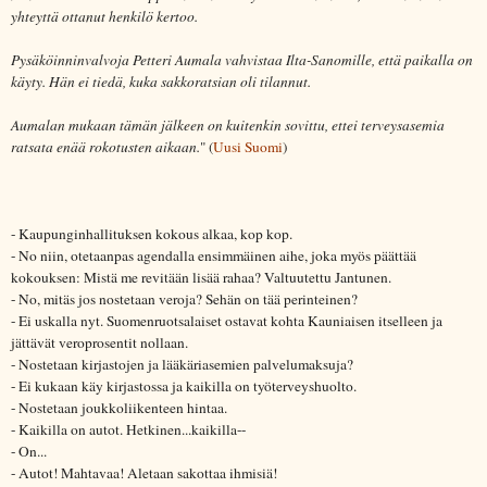
yhteyttä ottanut henkilö kertoo.
Pysäköinninvalvoja Petteri Aumala vahvistaa Ilta-Sanomille, että paikalla on
käyty. Hän ei tiedä, kuka sakkoratsian oli tilannut.
Aumalan mukaan tämän jälkeen on kuitenkin sovittu, ettei terveysasemia
ratsata enää rokotusten aikaan.
" (
Uusi Suomi
)
- Kaupunginhallituksen kokous alkaa, kop kop.
- No niin, otetaanpas agendalla ensimmäinen aihe, joka myös päättää
kokouksen: Mistä me revitään lisää rahaa? Valtuutettu Jantunen.
- No, mitäs jos nostetaan veroja? Sehän on tää perinteinen?
- Ei uskalla nyt. Suomenruotsalaiset ostavat kohta Kauniaisen itselleen ja
jättävät veroprosentit nollaan.
- Nostetaan kirjastojen ja lääkäriasemien palvelumaksuja?
- Ei kukaan käy kirjastossa ja kaikilla on työterveyshuolto.
- Nostetaan joukkoliikenteen hintaa.
- Kaikilla on autot. Hetkinen...kaikilla--
- On...
- Autot! Mahtavaa! Aletaan sakottaa ihmisiä!