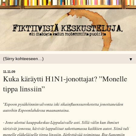
▼
11.11.09
Kuka käräytti H1N1-jonottajat? ”Monelle
tippa linssiin”
"
Espoon pysäköinninvalvonta iski sikainfluenssarokotetta jonottaneiden
autoihin Espoonlahdessa maanantaina.
- Jono ulottui kauppakeskus Lippulaivalle asti. Sillä välin kun ihmiset
tärisivät jonossa, kävivät lappuliisat sakottamassa kaikkien autot. Siinä tuli
monelle eläkeläiselle tippa linssiin. Järkyttävää toimintaa, Ilta-Sanomiin