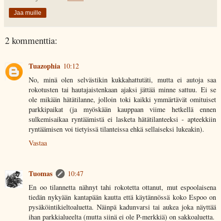
Jaa muille
2 kommenttia:
Tuazophia
10:12
No, minä olen selvästikin kukkahattutäti, mutta ei autoja saa
rokotusten tai hautajaistenkaan ajaksi jättää minne sattuu. Ei se
ole mikään hätätilanne, jolloin toki kaikki ymmärtävät omituiset
parkkipaikat (ja myöskään kauppaan viime hetkellä ennen
sulkemisaikaa ryntäämistä ei lasketa hätätilanteeksi - apteekkiin
ryntäämisen voi tietyissä tilanteissa ehkä sellaiseksi lukeakin).
Vastaa
Tuomas
10:47
En oo tilannetta nähnyt tahi rokotetta ottanut, mut espoolaisena
tiedän nykyään kantapään kautta että käytännössä koko Espoo on
pysäköintikieltoaluetta. Näinpä kadunvarsi tai aukea joka näyttää
ihan parkkialueelta (mutta siinä ei ole P-merkkiä) on sakkoaluetta.