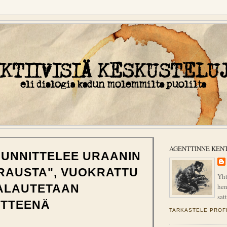
AGENTTINNE KEN
UUNNITTELEE URAANIN
RAUSTA", VUOKRATTU
Yht
hen
PALAUTETAAN
sat
ÄTTEENÄ
TARKASTELE PROFI