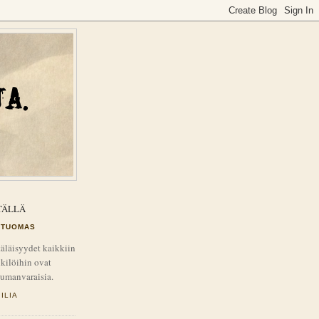
TÄLLÄ
TUOMAS
äläisyydet kaikkiin
kilöihin ovat
tumanvaraisia.
ILIA