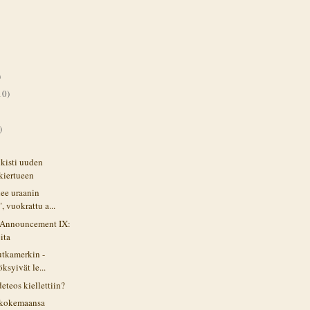
)
10)
)
lkisti uuden
kiertueen
ee uraanin
, vuokrattu a...
e Announcement IX:
ita
utkamerkin -
öksyivät le...
eteos kiellettiin?
ä kokemaansa