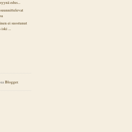
 syynä edus...
 suunnittelevat
oa
nen ei suostunut
iski ...
joaa
Blogger
.