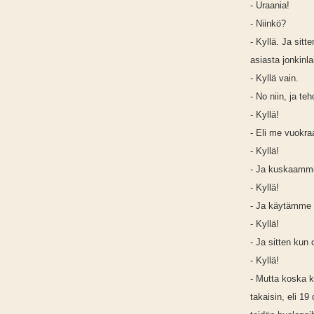
- Uraania!
- Niinkö?
- Kyllä. Ja sitt
asiasta jonkinl
- Kyllä vain.
- No niin, ja te
- Kyllä!
- Eli me vuokraa
- Kyllä!
- Ja kuskaamm
- Kyllä!
- Ja käytämme
- Kyllä!
- Ja sitten kun
- Kyllä!
- Mutta koska 
takaisin, eli 19