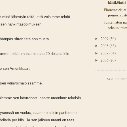
häiriköintiä
Eläinsuojelijat
pornosivust
en minä lähestyin teitä, että voisimme tehdä
Tuntematon nai
aisen hankintasopimuksen.
seksiin, mies 
2009
(50)
►
hdäänpäs sitten tätä sopimusta...
2008
(83)
►
2007
(34)
►
mme teiltä uraania hintaan 20 dollaria kilo.
2006
(20)
►
e sen Amerikkaan.
Sisällön tar
 sen ydinvoimaloissamme.
 olemme sen käyttäneet, saatte uraaninne takaisin.
kyseessä on vuokra, saamme silloin panttimme
 dollaria per kilo. Ja sen jälkeen uraani on taas