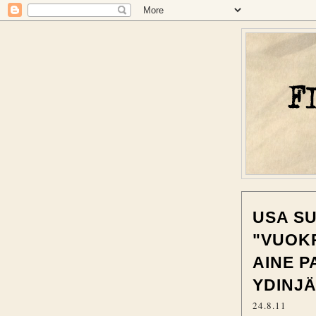
USA S
"VUOK
AINE 
YDINJ
24.8.11