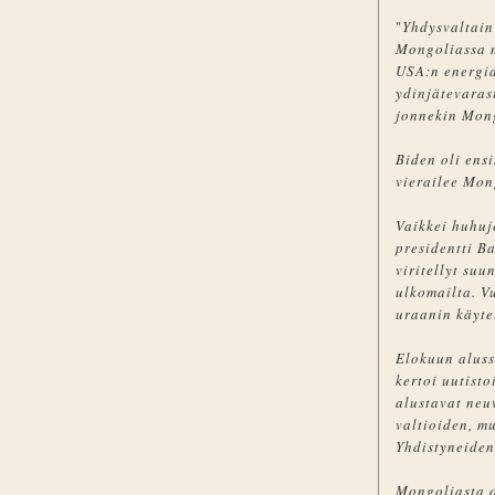
"
Yhdysvaltain
Mongoliassa 
USA:n energia
ydinjätevaras
jonnekin Mong
Biden oli ens
vierailee Mon
Vaikkei huhuj
presidentti B
viritellyt su
ulkomailta. V
uraanin käyt
Elokuun aluss
kertoi uutisto
alustavat neu
valtioiden, m
Yhdistyneiden
Mongoliasta o