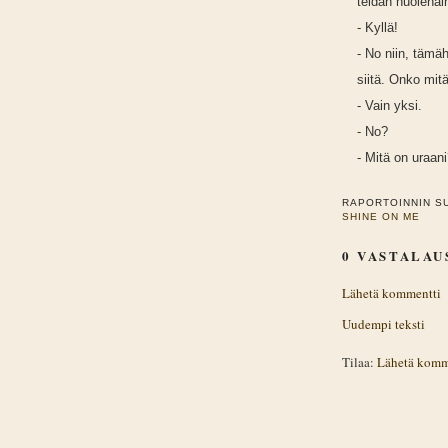
teidän huolenaih
- Kyllä!
- No niin, tämä
siitä. Onko mit
- Vain yksi.
- No?
- Mitä on uraan
RAPORTOINNIN S
SHINE ON ME
0 VASTALAU
Lähetä kommentti
Uudempi teksti
Tilaa:
Lähetä komm