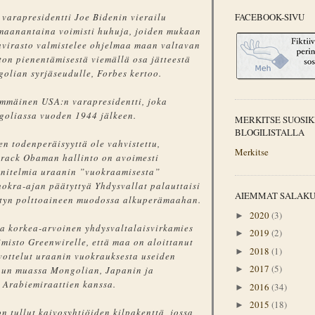
FACEBOOK-SIVU
 varapresidentti Joe Bidenin vierailu
maanantaina voimisti huhuja, joiden mukaan
virasto valmistelee ohjelmaa maan valtavan
ton pienentämisestä viemällä osa jätteestä
olian syrjäseudulle, Forbes kertoo.
immäinen USA:n varapresidentti, joka
goliassa vuoden 1944 jälkeen.
MERKITSE SUOSIK
BLOGILISTALLA
en todenperäisyyttä ole vahvistettu,
Merkitse
arack Obaman hallinto on avoimesti
unnitelmia uraanin ”vuokraamisesta”
uokra-ajan päätyttyä Yhdysvallat palauttaisi
AIEMMAT SALAK
etyn polttoaineen muodossa alkuperämaahan.
2020
(3)
►
a korkea-arvoinen yhdysvaltalaisvirkamies
2019
(2)
►
imisto Greenwirelle, että maa on aloittanut
2018
(1)
►
vottelut uraanin vuokrauksesta useiden
2017
(5)
►
uun muassa Mongolian, Japanin ja
 Arabiemiraattien kanssa.
2016
(34)
►
2015
(18)
►
n tullut kaivosyhtiöiden kilpakenttä, jossa