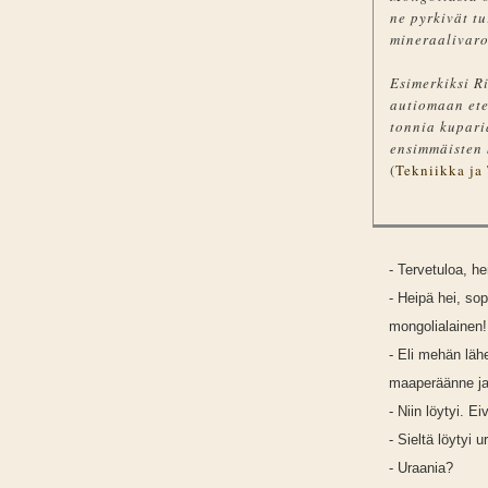
ne pyrkivät t
mineraalivaro
Esimerkiksi R
autiomaan ete
tonnia kupari
ensimmäisten
(
Tekniikka ja
- Tervetuloa, he
- Heipä hei, sop
mongolialainen!
- Eli mehän läh
maaperäänne ja i
- Niin löytyi. E
- Sieltä löytyi u
- Uraania?