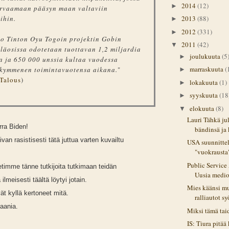
2014
(12)
►
urvaamaan pääsyn maan valtaviin
2013
(88)
ihin.
►
2012
(331)
►
io Tinton Oyu Togoin projektin Gobin
2011
(42)
▼
läosissa odotetaan tuottavan 1,2 miljardia
joulukuuta
(5
►
a ja 650 000 unssia kultaa vuodessa
marraskuuta
(
 kymmenen toimintavuotensa aikana.
"
►
 Talous
)
lokakuuta
(1)
►
syyskuuta
(18
►
elokuuta
(8)
▼
Lauri Tähkä ju
rra Biden!
bändinsä ja 
ivan rasistisesti tätä juttua varten kuvailtu
USA suunnittel
"vuokrausta"
Public Servic
etimme tänne tutkijoita tutkimaan teidän
Uusia medio
lmeisesti täältä löytyi jotain.
Mies käänsi m
ivät kyllä kertoneet mitä.
ralliautot sy
raania.
Miksi tämä taid
IS: Tiura pitä