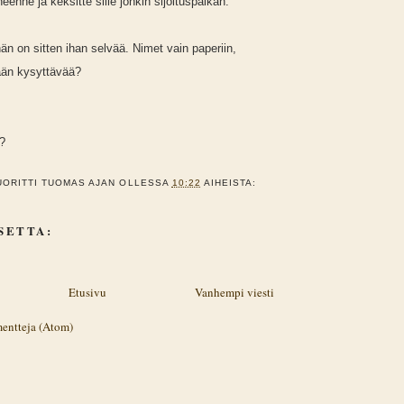
eenne ja keksitte sille jonkin sijoituspaikan.
hän on sitten ihan selvää. Nimet vain paperiin,
ään kysyttävää?
i?
UORITTI
TUOMAS
AJAN OLLESSA
10:22
AIHEISTA:
SETTA:
Etusivu
Vanhempi viesti
entteja (Atom)