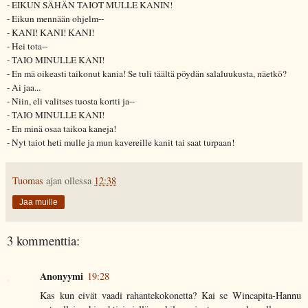
- EIKUN SÄHÄN TAIOT MULLE KANIN!
- Eikun mennään ohjelm--
- KANI! KANI! KANI!
- Hei tota--
- TAIO MINULLE KANI!
- En mä oikeasti taikonut kania! Se tuli täältä pöydän salaluukusta, näetkö?
- Ai jaa...
- Niin, eli valitses tuosta kortti ja--
- TAIO MINULLE KANI!
- En minä osaa taikoa kaneja!
- Nyt taiot heti mulle ja mun kavereille kanit tai saat turpaan!
Tuomas
ajan ollessa
12:38
Jaa muille
3 kommenttia:
Anonyymi
19:28
Kas kun eivät vaadi rahantekokonetta? Kai se Wincapita-Hannu