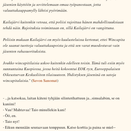
jäsenien käyttöön ja sovittelemaan omaa työpanostaan, jotta
valuuttakauppamylly lähtisi pyörimään.
Kailajärvi kuitenkin vetoaa, että poliisi rajoittaa hänen mahdollisuuksiaan
tehdä näin. Rajoituksia toimintaan on, sillä Kailajärvi on vangittuna.
Poliisin mukaan Kailajärvi on myös kuulusteluissa kertonut, ettei Wincapita
ole saanut tuottoja valuuttakaupoista ja että sen varat muodostuvat vain
jäsenten rahasuorituksista.
Joukko wincapitilaisia uskoo kuitenkin edelleen toisin. Tämä tuli esiin myös
sunnuntaina Kuopiossa, jossa heitä kokoontui EOK ry:n, Eurooppalaisen
Oikeusturvan Keskusliiton tilaisuuteen. Yhdistyksen jäseninä on satoja
wincapitalaisia.
" (
Savon Sanomat
)
- ...ja katsokaa, laitan käteni tyhjään silinterihattuun ja...simsalabim, se on
kaniini!
- Vau! Mahtavaa! Taio minullekin kani!
- Öö, en.
- Taio nyt!
- Eikun mennään seuraavaan temppuun. Katso korttia ja paina se miel--