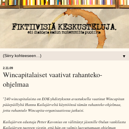
▼
2.11.09
Wincapitalaiset vaativat rahanteko-
ohjelmaa
"
240 wincapitalaista on EOK-yhdistyksenn avustuksella vaatinut Wincapitan
pääepäillyltä Hannu Kailajärveltä käyttöönsä tämän rahanteko-ohjelmaa,
jotta rahantulo Wincapita-organisaatiossa jatkuisi.
Kailajärven edustaja Petter Kavonius on välittänyt jäsenille Oulun vankilasta
Kailajärven tuoreen viestin, että hän on valmis luovuttamaan ohjelman