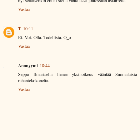
nyt sellaisenkin ehtisi siellä vankilassa joutessaan askarrella.
Vastaa
T
10:11
Ei. Voi. Olla. Todellista. O_o
Vastaa
Anonyymi
18:44
Seppo Ilmarisella lienee yksinoikeus vääntää Suomalaisia
rahantekokoneita.
Vastaa