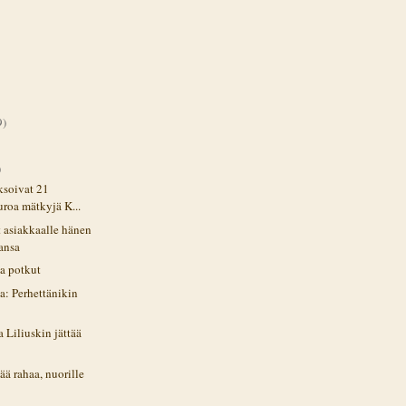
9)
)
ksoivat 21
uroa mätkyjä K...
t asiakkaalle hänen
ansa
aa potkut
a: Perhettänikin
 Liliuskin jättää
tää rahaa, nuorille