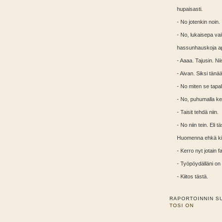
hupaisasti.
- No jotenkin noin.
- No, lukaisepa va
hassunhauskoja apri
- Aaaa. Tajusin. Ni
- Aivan. Siksi tänää
- No miten se tapa
- No, puhumalla ker
- Taisit tehdä niin.
- No niin tein. Eli 
Huomenna ehkä kirj
- Kerro nyt jotain 
- Työpöydälläni on 
- Kiitos tästä.
RAPORTOINNIN S
TOSI ON