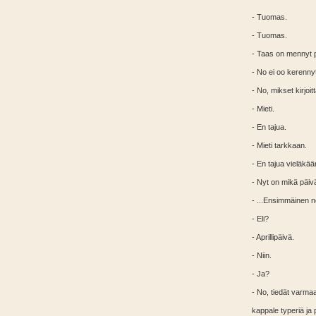
- Tuomas.
- Tuomas.
- Taas on mennyt p
- No ei oo kerennyt
- No, mikset kirjoit
- Mieti.
- En tajua.
- Mieti tarkkaan.
- En tajua vieläkää
- Nyt on mikä päiv
- ...Ensimmäinen ne
- Eli?
- Aprillipäivä.
- Niin.
- Ja?
- No, tiedät varmaa
kappale typeriä ja 