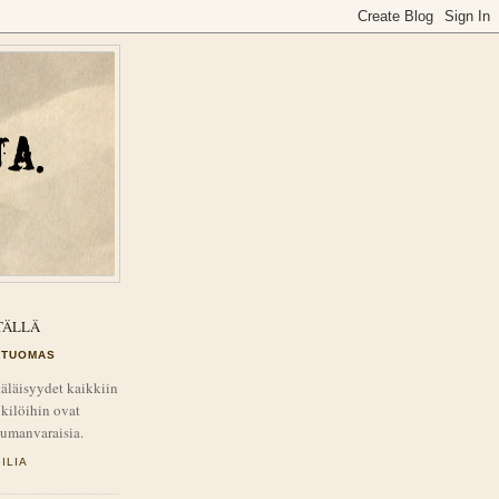
TÄLLÄ
TUOMAS
äläisyydet kaikkiin
kilöihin ovat
tumanvaraisia.
ILIA