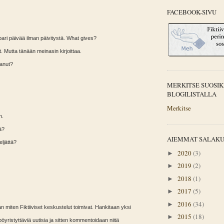
FACEBOOK-SIVU
ari päivää ilman päivitystä. What gives?
. Mutta tänään meinasin kirjoittaa.
tanut?
MERKITSE SUOSIK
BLOGILISTALLA
Merkitse
n.
ä?
AIEMMAT SALAK
ljättä?
2020
(3)
►
2019
(2)
►
2018
(1)
►
2017
(5)
►
2016
(34)
►
n miten Fiktiiviset keskustelut toimivat. Hankitaan yksi
2015
(18)
►
pöyristyttäviä uutisia ja sitten kommentoidaan niitä