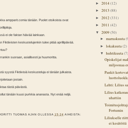
2014
(12)
►
2013
(88)
►
2012
(331)
►
ikka ampparit.comia tänään. Puolet otsikoista ovat
2011
(42)
►
llipiloja.
2009
(50)
▼
issä ei ole faktan häivää lainkaan.
marraskuuta
(
►
n Fiktiivisten keskustelujenkin tulee pitää aprillipäivää.
lokakuuta
(2)
►
htuu?
huhtikuuta
(7
▼
rankin suoraan, asiallisesti ja huumoritta.
Opiskelijat ma
miljoonaa e
Pankit kertova
tästä syystä Fiktiivisiä keskusteluja ei tänään julkaista.
luottoluokk
oitetaan jostain.
Lehti: Lilius s
faktaa tästä päivästä.
Lilius katkeran
ollut tänään kuusi purkkia ananasta. Nyt enää neljä.
uhattiin
Toimitusjohtaja
Fortumin
UORITTI
TUOMAS
AJAN OLLESSA
15:24
AIHEISTA:
Liliukselle riit
ei kesätöitä