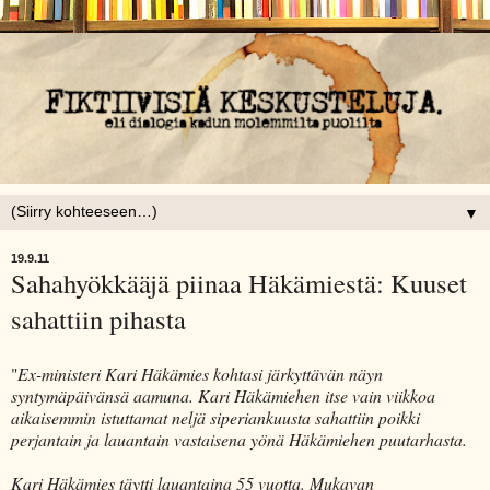
▼
19.9.11
Sahahyökkääjä piinaa Häkämiestä: Kuuset
sahattiin pihasta
"
Ex-ministeri Kari Häkämies kohtasi järkyttävän näyn
syntymäpäivänsä aamuna. Kari Häkämiehen itse vain viikkoa
aikaisemmin istuttamat neljä siperiankuusta sahattiin poikki
perjantain ja lauantain vastaisena yönä Häkämiehen puutarhasta.
Kari Häkämies täytti lauantaina 55 vuotta. Mukavan