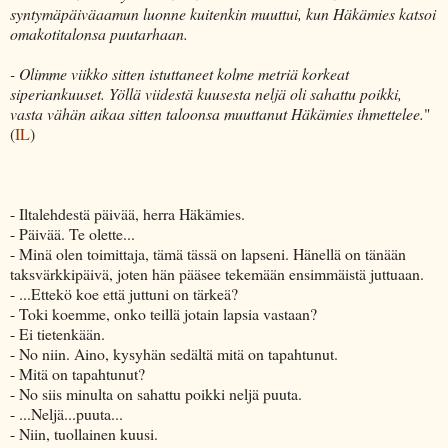
syntymäpäiväaamun luonne kuitenkin muuttui, kun Häkämies katsoi
omakotitalonsa puutarhaan.
- Olimme viikko sitten istuttaneet kolme metriä korkeat
siperiankuuset. Yöllä viidestä kuusesta neljä oli sahattu poikki,
vasta vähän aikaa sitten taloonsa muuttanut Häkämies ihmettelee.
"
(
IL
)
- Iltalehdestä päivää, herra Häkämies.
- Päivää. Te olette...
- Minä olen toimittaja, tämä tässä on lapseni. Hänellä on tänään
taksvärkkipäivä, joten hän pääsee tekemään ensimmäistä juttuaan.
- ...Ettekö koe että juttuni on tärkeä?
- Toki koemme, onko teillä jotain lapsia vastaan?
- Ei tietenkään.
- No niin. Aino, kysyhän sedältä mitä on tapahtunut.
- Mitä on tapahtunut?
- No siis minulta on sahattu poikki neljä puuta.
- ...Neljä...puuta...
- Niin, tuollainen kuusi.