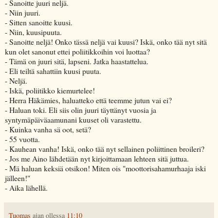
- Sanoitte juuri neljä.
- Niin juuri.
- Sitten sanoitte kuusi.
- Niin, kuusipuuta.
- Sanoitte neljä! Onko tässä neljä vai kuusi? Iskä, onko tää nyt sitä
kun olet sanonut ettei poliitikkoihin voi luottaa?
- Tämä on juuri sitä, lapseni. Jatka haastattelua.
- Eli teiltä sahattiin kuusi puuta.
- Neljä.
- Iskä, poliitikko kiemurtelee!
- Herra Häkämies, haluatteko että teemme jutun vai ei?
- Haluan toki. Eli siis olin juuri täyttänyt vuosia ja
syntymäpäiväaamunani kuuset oli varastettu.
- Kuinka vanha sä oot, setä?
- 55 vuotta.
- Kauhean vanha! Iskä, onko tää nyt sellainen poliittinen broileri?
- Jos me Aino lähdetään nyt kirjoittamaan lehteen sitä juttua.
- Mä haluan keksiä otsikon! Miten ois "moottorisahamurhaaja iski
jälleen!"
- Aika lähellä.
Tuomas
ajan ollessa
11:10