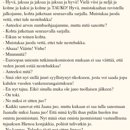
- Hyvä, jaksaa ja jaksaa ja jaksaa ja hyvä! Vielä viisi ja neljä ja
kolme ja kaksi ja kolme ja TAUKO! Hyvä, muistakaahan ravistella
jalkojanne, kohta jatketaan seuraavalla sarjalla. Muistakaa juoda
vettä, ettei tule nestehukka!
- Anteeksi arvon zumbaohjaajamme, mutta mitä sanoitte?
- Kohta jatketaan seuraavalla sarjalla.
- Eikun se toinen kohta.
- Muistakaa juoda vettä, ettei tule nestehukka.
- Ahaaa! Väärin! Virhe!
- Mmmmitä?
- Euroopan unionin tutkimuskomission mukaan ei saa väittää, että
veden juonti estää nestehukkaa!
- Anteeksi mitä?
- Sinä olet nyt siellä juuri syyllistynyt rikokseen, josta voi saada jopa
kahden vuoden vankeusrangaistuksen!
- En nyt tajua. Eikö sinulla muka ole jano tuollaisen jälkeen?
- On toki.
- No miksi et sitten juo?
- Kaikki sanovat että Jaana juo, mutta kukaan ei saa tulla sanomaan
Jaanalle miksi Jaana juo! Että minä kyllä ihan pidän huolen itse
omista juomisistani. Nyt minä otan omista juomisistani vastuullisena
tujauksen Hienoa konjakkia, poliisit tulivatkin jo.
- No kappas. Tuleeko tästä nyt sitten linnaa?