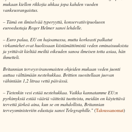
mukaan kiellon rikkojia uhkaa jopa kahden vuoden
vankeusrangaistus.
– Tämä on ilmiselvää typeryyttä, konservatiivipuolueen
euroedustaja Roger Helmer sanoi lehdelle.
– Euro palaa, EU on hajoamassa, mutta korkeasti palkatut
virkamiehet ovat huolissaan kiistämättömistä veden ominaisuuksista
ja yrittävät kieltää meiltä oikeuden sanoa ilmeisen totta asiaa, hän
ihmetteli.
Britannian terveysviranomaisten ohjeiden mukaan veden juonti
auttaa välttämään nestehukkaa. Brittien suositellaan juovan
vähintään 1,2 litraa vettä päivässä.
– Tietenkin vesi estää nestehukkaa. Vaikka kannatamme EU:n
pyrkimyksiä estää vääriä väitteitä tuotteista, meidän on käytettävä
tervettä järkeä aina, kun se on mahdollista, Britannian
terveysministeriön edustaja sanoi Telegraphille.
" (
Taloussanomat
)