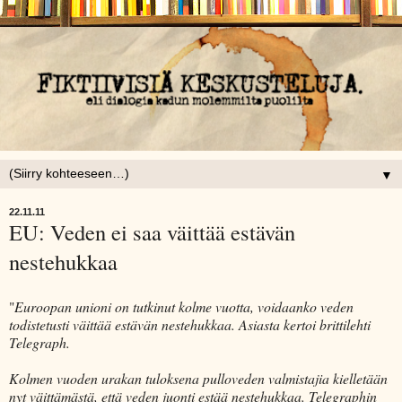
▼
22.11.11
EU: Veden ei saa väittää estävän
nestehukkaa
"
Euroopan unioni on tutkinut kolme vuotta, voidaanko veden
todistetusti väittää estävän nestehukkaa. Asiasta kertoi brittilehti
Telegraph.
Kolmen vuoden urakan tuloksena pulloveden valmistajia kielletään
nyt väittämästä, että veden juonti estää nestehukkaa. Telegraphin