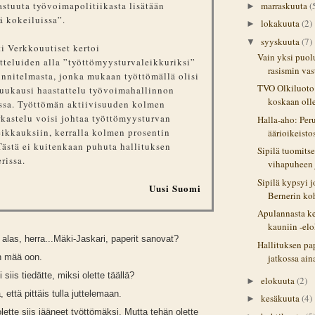
marraskuuta
(
stuuta työvoimapolitiikasta lisätään
►
ä kokeiluissa”.
lokakuuta
(2)
►
syyskuuta
(7)
▼
 Verkkouutiset kertoi
Vain yksi puolu
tteluiden alla ”työttömyysturvaleikkuriksi”
rasismin vast
unnitelmasta, jonka mukaan työttömällä olisi
TVO Olkiluoto
uukausi haastattelu työvoimahallinnon
koskaan olle
ssa. Työttömän aktiivisuuden kolmen
kastelu voisi johtaa työttömyysturvan
Halla-aho: Per
leikkauksiin, kerralla kolmen prosentin
äärioikeisto
Tästä ei kuitenkaan puhuta hallituksen
Sipilä tuomitse
rissa.
vihapuheen 
Sipilä kypsyi j
Uusi Suomi
Bernerin koh
Apulannasta ke
kauniin -elo
 alas, herra...Mäki-Jaskari, paperit sanovat?
Hallituksen pa
jatkossa aina
n mää oon.
i siis tiedätte, miksi olette täällä?
elokuuta
(2)
►
tä, että pittäis tulla juttelemaan.
kesäkuuta
(4)
►
 olette siis jääneet työttömäksi. Mutta tehän olette