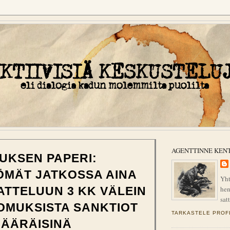
AGENTTINNE KEN
UKSEN PAPERI:
ÖMÄT JATKOSSA AINA
Yht
hen
TTELUUN 3 KK VÄLEIN
sat
OMUKSISTA SANKTIOT
TARKASTELE PROFI
MÄÄRÄISINÄ