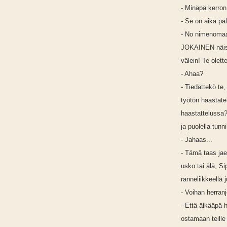
- Minäpä kerron
- Se on aika pal
- No nimenomaan
JOKAINEN näist
välein! Te olett
- Ahaa?
- Tiedättekö te
työtön haastate
haastattelussa?
ja puolella tunn
- Jahaas...
- Tämä taas jae
usko tai älä, Sip
ranneliikkeellä 
- Voihan herran
- Että älkääpä 
ostamaan teille