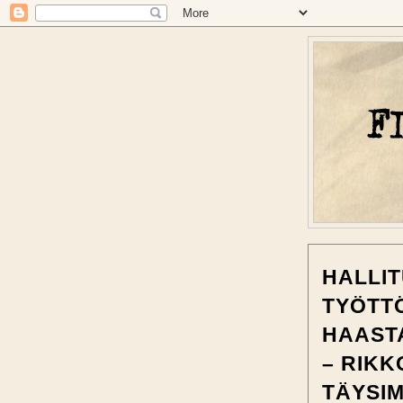
HALLIT
TYÖTT
HAASTA
– RIKK
TÄYSI