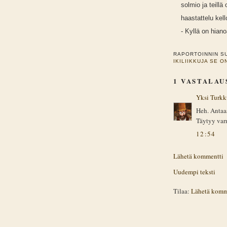
solmio ja teil
haastattelu kell
- Kyllä on hian
RAPORTOINNIN S
IKILIIKKUJA SE O
1 VASTALAU
Yksi Turkk
Heh. Antaas
Täytyy varm
12:54
Lähetä kommentti
Uudempi teksti
Tilaa:
Lähetä komm