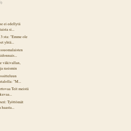
5)
e ei edellytä
aista si...
 3:sta: "Emme ole
et yhtä...
ussuomalaisten
sidonnais...
e väkivallan,
ja rasismin
ossitteluun
talolla: "M...
rtovaa Teit meistä
kuvaa...
peri: Työttömät
 haasta...