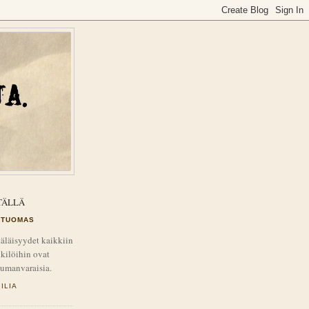
TÄLLÄ
TUOMAS
äläisyydet kaikkiin
kilöihin ovat
tumanvaraisia.
ILIA