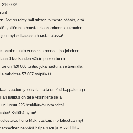
. 216 000!
ijon!
! Nyt on tehty hallituksen toimesta päätös, että
ä työttömistä haastatellaan kolmen kuukauden
e juuri nyt sellaisessa haastattelussa!
, montako tuntia vuodessa menee, jos jokainen
llaan 3 kuukauden välein puolen tunnin
 Se on 428 000 tuntia, joka jaettuna seitsemällä
illa tarkoittaa 57 067 työpäivää!
taan vuoden työpäivillä, joita on 253 kappaletta ja
ilän hallitus on tällä yksinkertaisella
juuri luonut 225 henkilötyövuotta töitä!
jestas! Kyllähä ny on!
huolestuko, herra Mäki-Jaskari, me lähdetään nyt
 tämmöinen näppärä halpa puku ja Mikki Hiiri -