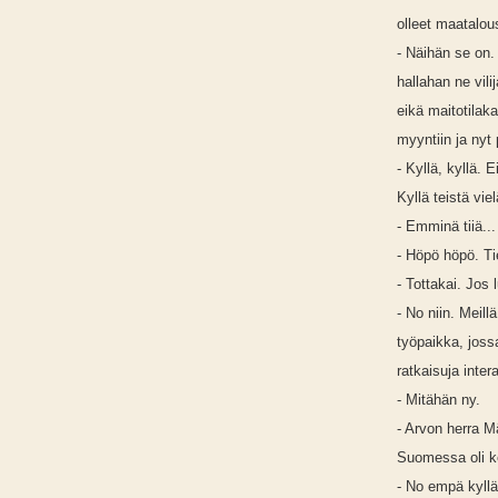
olleet maatalous
- Näihän se on. 
hallahan ne vili
eikä maitotilaka
myyntiin ja nyt 
- Kyllä, kyllä. 
Kyllä teistä vie
- Emminä tiiä...
- Höpö höpö. Ti
- Tottakai. Jos 
- No niin. Meill
työpaikka, jossa
ratkaisuja inter
- Mitähän ny.
- Arvon herra M
Suomessa oli k
- No empä kyllä 