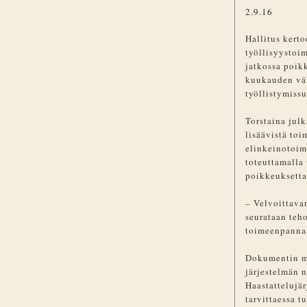
2.9.16
Hallitus kert
työllisyystoim
jatkossa poik
kuukauden vä
työllistymiss
Torstaina julk
lisäävistä toim
elinkeinotoim
toteuttamalla
poikkeuksetta
– Velvoittava
seurataan teho
toimeenpannaa
Dokumentin mu
järjestelmän 
Haastattelujä
tarvittaessa 