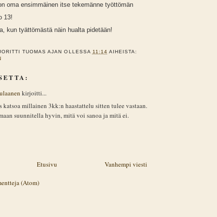
lä on oma ensimmäinen itse tekemänne työttömän
o 13!
oa, kun tyättömästä näin hualta pidetään!
UORITTI
TUOMAS
AJAN OLLESSA
11:14
AIHEISTA:
N
SETTA:
ulaanen
kirjoitti...
 katsoa millainen 3kk:n haastattelu sitten tulee vastaan.
aan suunnitella hyvin, mitä voi sanoa ja mitä ei.
Etusivu
Vanhempi viesti
entteja (Atom)