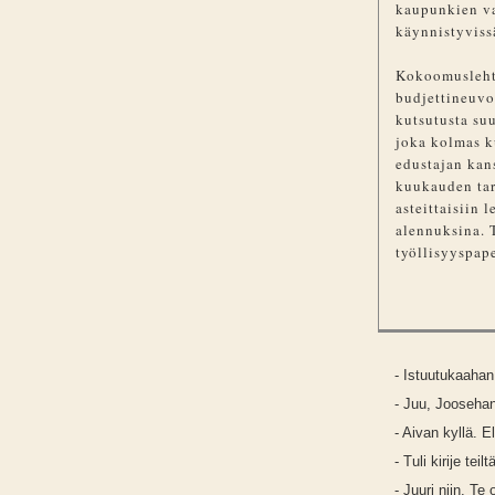
kaupunkien va
käynnistyviss
Kokoomuslehti
budjettineuvo
kutsutusta su
joka kolmas k
edustajan kan
kuukauden tar
asteittaisiin 
alennuksina. 
työllisyyspape
- Istuutukaahan
- Juu, Jooseha
- Aivan kyllä. El
- Tuli kirije teil
- Juuri niin. Te