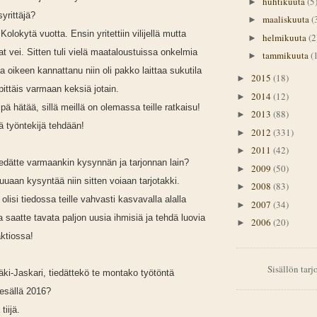
huhtikuuta
(5
►
yrittäjä?
maaliskuuta
(
►
Kolokytä vuotta. Ensin yritettiin vilijellä mutta
helmikuuta
(2
►
jat vei. Sitten tuli vielä maataloustuissa onkelmia
tammikuuta
(
►
a oikeen kannattanu niin oli pakko laittaa sukutila
2015
(18)
►
pittäis varmaan keksiä jotain.
2014
(12)
►
Eipä hätää, sillä meillä on olemassa teille ratkaisu!
2013
(88)
►
lä työntekijä tehdään!
2012
(331)
►
2011
(42)
►
edätte varmaankin kysynnän ja tarjonnan lain?
2009
(50)
►
luuaan kysyntää niin sitten voiaan tarjotakki.
2008
(83)
►
ä olisi tiedossa teille vahvasti kasvavalla alalla
2007
(34)
►
 saatte tavata paljon uusia ihmisiä ja tehdä luovia
2006
(20)
►
aktiossa!
Sisällön tar
äki-Jaskari, tiedättekö te montako työtöntä
esällä 2016?
tiijä.