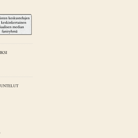
IKSI
UUNTELUT
)