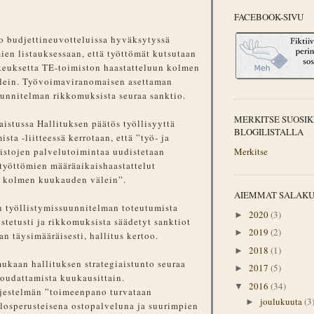
FACEBOOK-SIVU
oo budjettineuvotteluissa hyväksytyssä
ien listauksessaan, että työttömät kutsutaan
keuksetta TE-toimiston haastatteluun kolmen
lein. Työvoimaviranomaisen asettaman
uunnitelman rikkomuksista seuraa sanktio.
MERKITSE SUOSIK
aistussa Hallituksen päätös työllisyyttä
BLOGILISTALLA
ista -liitteessä kerrotaan, että ”työ- ja
Merkitse
istojen palvelutoimintaa uudistetaan
 työttömien määräaikaishaastattelut
 kolmen kuukauden välein”.
AIEMMAT SALAK
n työllistymissuunnitelman toteutumista
2020
(3)
►
stetusti ja rikkomuksista säädetyt sanktiot
2019
(2)
►
n täysimääräisesti, hallitus kertoo.
2018
(1)
►
kaan hallituksen strategiaistunto seuraa
2017
(5)
►
noudattamista kuukausittain.
2016
(34)
▼
rjestelmän ”toimeenpano turvataan
joulukuuta
(3
►
tulosperusteisena ostopalveluna ja suurimpien