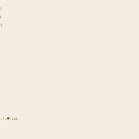
)
3)
)
1)
joaa
Blogger
.