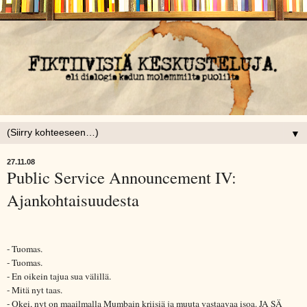
▼
27.11.08
Public Service Announcement IV:
Ajankohtaisuudesta
- Tuomas.
- Tuomas.
- En oikein tajua sua välillä.
- Mitä nyt taas.
- Okei, nyt on maailmalla Mumbain kriisiä ja muuta vastaavaa isoa. JA SÄ