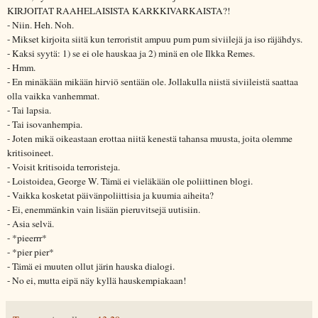
KIRJOITAT RAAHELAISISTA KARKKIVARKAISTA?!
- Niin. Heh. Noh.
- Mikset kirjoita siitä kun terroristit ampuu pum pum siviilejä ja iso räjähdys.
- Kaksi syytä: 1) se ei ole hauskaa ja 2) minä en ole Ilkka Remes.
- Hmm.
- En minäkään mikään hirviö sentään ole. Jollakulla niistä siviileistä saattaa
olla vaikka vanhemmat.
- Tai lapsia.
- Tai isovanhempia.
- Joten mikä oikeastaan erottaa niitä kenestä tahansa muusta, joita olemme
kritisoineet.
- Voisit kritisoida terroristeja.
- Loistoidea, George W. Tämä ei vieläkään ole poliittinen blogi.
- Vaikka kosketat päivänpoliittisia ja kuumia aiheita?
- Ei, enemmänkin vain lisään pieruvitsejä uutisiin.
- Asia selvä.
- *pieerrr*
- *pier pier*
- Tämä ei muuten ollut järin hauska dialogi.
- No ei, mutta eipä näy kyllä hauskempiakaan!