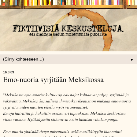
▼
16.3.09
Emo-nuoria syrjitään Meksikossa
"
Meksikossa emo-nuorisokulttuurin edustajat kohtaavat paljon syrjintää ja
väkivaltaa. Meksikon kansallisen ihmisoikeuskomission mukaan emo-nuoria
syrjivät muiden nuorten ohella myös viranomaiset.
Emoja häirittiin ja hakattiin useissa eri tapauksissa Meksikon keskiosissa
viime vuonna. Hyökkäyksiin kiihottivat netin lukuisat vihakampanjat.
Emo-nuoria yhdistää tietyn pukeutumis- sekä musiikkityylin ihannointi.