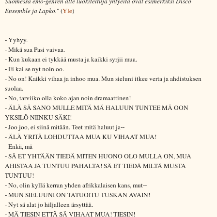
Suomessa emo-genren alle luokiteltuja yhtyeitä ovat esimerkiksi Disco
Ensemble ja Lapko.
" (
Yle
)
- Yyhyy.
- Mikä sua Pasi vaivaa.
- Kun kukaan ei tykkää musta ja kaikki syrjii mua.
- Ei kai se nyt noin oo.
- No on! Kaikki vihaa ja inhoo mua. Mun sieluni itkee verta ja ahdistuksen
suolaa.
- No, tarviiko olla koko ajan noin dramaattinen!
- ÄLÄ SÄ SANO MULLE MITÄ MÄ HALUUN TUNTEE MÄ OON
YKSILÖ NIINKU SÄKI!
- Joo joo, ei siinä mitään. Teet mitä haluut ja--
- ÄLÄ YRITÄ LOHDUTTAA MUA KU VIHAAT MUA!
- Enkä, mä--
- SÄ ET YHTÄÄN TIEDÄ MITEN HUONO OLO MULLA ON, MUA
AHISTAA JA TUNTUU PAHALTA! SÄ ET TIEDÄ MILTÄ MUSTA
TUNTUU!
- No, olin kyllä kerran yhden afrikkalaisen kans, mut--
- MUN SIELUUNI ON TATUOITU TUSKAN AVAIN!
- Nyt sä alat jo hiljalleen ärsyttää.
- MÄ TIESIN ETTÄ SÄ VIHAAT MUA! TIESIN!