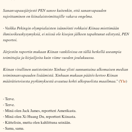
Sananvapausjärjestö PEN sanoo kuitenkin, että sananvapauden
rajoittaminen on kiinalaistoimittajille vakava ongelma.
- Vaikka Pekingin olympialaisten isännöinti rohkaisi Kiinaa miettimään
ihmisoikeuskysymyksiä, ei niissä ole kisojen jälkeen tapahtunut edistystä, PEN
raportoi.
Järjestön raportin mukaan Kiinan vankiloissa on tällä hetkellä useampia
toimittajia ja kirjailjoita kuin viime vuoden joulukuussa.
Kiinan virallinen uutistoimisto Xinhua ylisti sunnuntaina ulkomaisen median
toiminnanvapauden lisäämistä. Xinhuan mukaan päätös kertoo Kiinan
määrätietoisesta pyrkimyksestä avautua kohti ulkopuolista maailmaa.
" (
Yle
)
- Terve.
- Terve.
- Minä olen Jack James, reportteri Amerikasta.
- Minä olen Xi Huang Du, reportteri Kiinasta.
- Kättelisin, mutta olen kahlittuna seinään.
- Sama, sama.