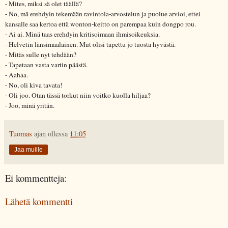
- Mites, miksi sä olet täällä?
- No, mä erehdyin tekemään ravintola-arvostelun ja puolue arvioi, ettei
kansalle saa kertoa että wonton-keitto on parempaa kuin dongpo rou.
- Ai ai. Minä taas erehdyin kritisoimaan ihmisoikeuksia.
- Helvetin länsimaalainen. Mut olisi tapettu jo tuosta hyvästä.
- Mitäs sulle nyt tehdään?
- Tapetaan vasta vartin päästä.
- Aahaa.
- No, oli kiva tavata!
- Oli joo. Otan tässä torkut niin voitko kuolla hiljaa?
- Joo, minä yritän.
Tuomas
ajan ollessa
11:05
Jaa muille
Ei kommentteja:
Lähetä kommentti