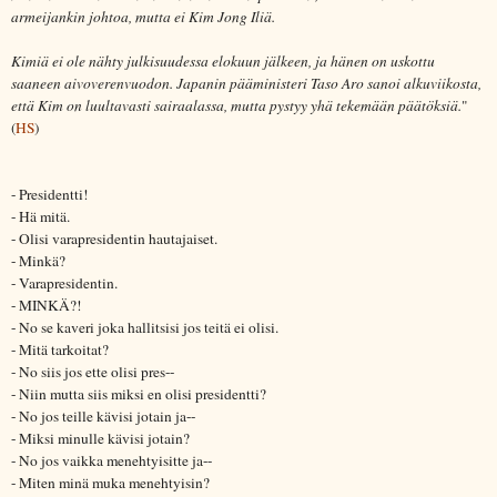
armeijankin johtoa, mutta ei Kim Jong Iliä.
Kimiä ei ole nähty julkisuudessa elokuun jälkeen, ja hänen on uskottu
saaneen aivoverenvuodon. Japanin pääministeri Taso Aro sanoi alkuviikosta,
että Kim on luultavasti sairaalassa, mutta pystyy yhä tekemään päätöksiä.
"
(
HS
)
- Presidentti!
- Hä mitä.
- Olisi varapresidentin hautajaiset.
- Minkä?
- Varapresidentin.
- MINKÄ?!
- No se kaveri joka hallitsisi jos teitä ei olisi.
- Mitä tarkoitat?
- No siis jos ette olisi pres--
- Niin mutta siis miksi en olisi presidentti?
- No jos teille kävisi jotain ja--
- Miksi minulle kävisi jotain?
- No jos vaikka menehtyisitte ja--
- Miten minä muka menehtyisin?