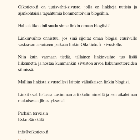
Oikotieto.fi on uutisvahti-sivusto, jolla on linkkejä uutisia ja
ajankohtaisia tapahtumia kommentoiviin blogeihin.
Haluaisitko sinä saada sinne linkin omaan blogiisi?
Linkinvaihto onnistuu, jos sinä sijoitat oman blogisi etusivulle
vastaavan arvoiseen paikaan linkin Oikotieto.fi -sivustolle.
Niin kuin varmaan tiedät, tällainen linkinvaihto tuo lisää
liikennettä ja nostaa kummankin sivuston arvoa hakumoottoreiden
silmissä.
Mallina linkistä sivustollesi laitoin väliaikaisen linkin blogiisi.
Linkit ovat listassa uusimman artikkelin nimellä ja sen aikaleiman
mukaisessa järjestyksessä.
Parhain terveisin
Esko Särkkälä
info@oikotieto.fi