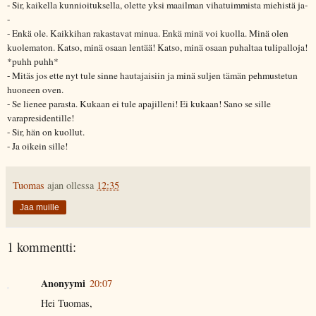
- Sir, kaikella kunnioituksella, olette yksi maailman vihatuimmista miehistä ja-
-
- Enkä ole. Kaikkihan rakastavat minua. Enkä minä voi kuolla. Minä olen
kuolematon. Katso, minä osaan lentää! Katso, minä osaan puhaltaa tulipalloja!
*puhh puhh*
- Mitäs jos ette nyt tule sinne hautajaisiin ja minä suljen tämän pehmustetun
huoneen oven.
- Se lienee parasta. Kukaan ei tule apajilleni! Ei kukaan! Sano se sille
varapresidentille!
- Sir, hän on kuollut.
- Ja oikein sille!
Tuomas
ajan ollessa
12:35
Jaa muille
1 kommentti:
Anonyymi
20:07
Hei Tuomas,