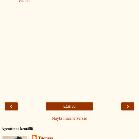
Vastaa
‹
›
Etusivu
Näytä internetversio
Agenttinne kentällä
Tuomas