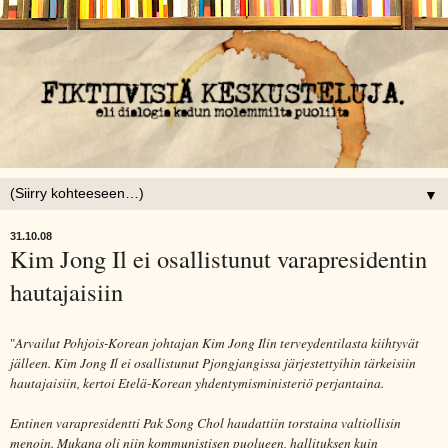
▼
31.10.08
Kim Jong Il ei osallistunut varapresidentin
hautajaisiin
"
Arvailut Pohjois-Korean johtajan Kim Jong Ilin terveydentilasta kiihtyvät
jälleen. Kim Jong Il ei osallistunut Pjongjangissa järjestettyihin tärkeisiin
hautajaisiin, kertoi Etelä-Korean yhdentymisministeriö perjantaina.
Entinen varapresidentti Pak Song Chol haudattiin torstaina valtiollisin
menoin. Mukana oli niin kommunistisen puolueen, hallituksen kuin