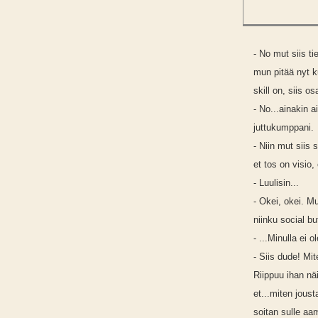
- No mut siis t
mun pitää nyt 
skill on, siis o
- No...ainakin 
juttukumppani.
- Niin mut siis
et tos on visio,
- Luulisin...
- Okei, okei. M
niinku social b
- ...Minulla ei o
- Siis dude! Mit
Riippuu ihan nä
et...miten jous
soitan sulle aa