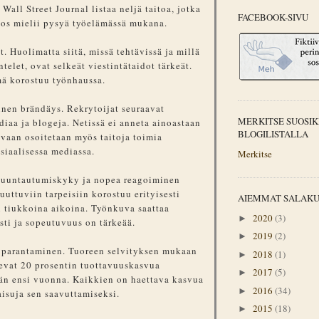
all Street Journal listaa neljä taitoa, jotka
FACEBOOK-SIVU
jos mielii pysyä työelämässä mukana.
t. Huolimatta siitä, missä tehtävissä ja millä
ntelet, ovat selkeät viestintätaidot tärkeät.
ämä korostuu työnhaussa.
nen brändäys. Rekrytoijat seuraavat
MERKITSE SUOSIK
diaa ja blogeja. Netissä ei anneta ainoastaan
BLOGILISTALLA
 vaan osoitetaan myös taitoja toimia
siaalisessa mediassa.
Merkitse
Muuntautumiskyky ja nopea reagoiminen
uttuviin tarpeisiin korostuu erityisesti
AIEMMAT SALAK
ti tiukkoina aikoina. Työnkuva saattaa
2020
(3)
►
sti ja sopeutuvuus on tärkeää.
2019
(2)
►
 parantaminen. Tuoreen selvityksen mukaan
2018
(1)
►
evat 20 prosentin tuottavuuskasvua
2017
(5)
►
ään ensi vuonna. Kaikkien on haettava kasvua
2016
(34)
►
aisuja sen saavuttamiseksi.
2015
(18)
►