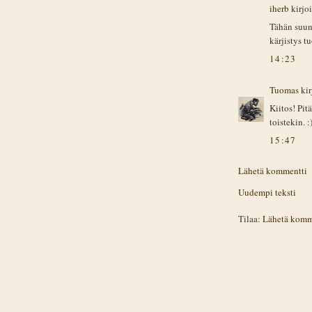
iherb
kirjoit
Tähän suun
kärjistys t
14:23
Tuomas
kirj
Kiitos! Pitä
toistekin. :
15:47
Lähetä kommentti
Uudempi teksti
Tilaa:
Lähetä komm