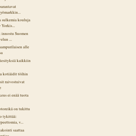
 parantavat
 työmarkkin...
 sulkemia kouluja
 Yorkis...
ät innostu Suomen
elun ...
hampurilaisen alle
sa
iesityksiä kaikkiin
a kotiäidit töihin
it raivostuivat
e
eus ei enää tuota
otoreikä on tukittu
 tykittää:
rpeettomia, v...
akointi saattaa
entiaa