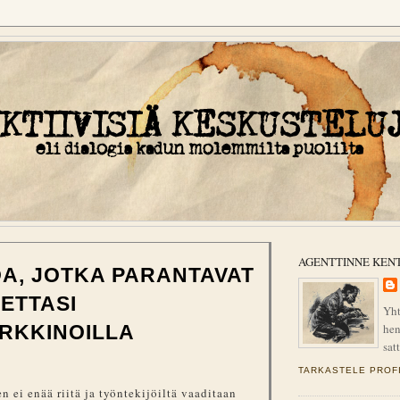
AGENTTINNE KEN
OA, JOTKA PARANTAVAT
ETTASI
Yht
hen
RKKINOILLA
sat
TARKASTELE PROFI
 ei enää riitä ja työntekijöiltä vaaditaan