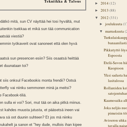
Tekniikka & Talous
2014
(12)
►
2013
(88)
►
2012
(331)
▼
iedätkö mitä, sun CV näyttää hei tosi hyvältä, mut
joulukuuta
(1
►
kuitenkin tsekkaa et mikä sun tää communication
marraskuuta
(
▼
saatsää viestiä?
Turkulaiskaup
banaanilastis
aiemmin työkaverit ovat sanoneet että olen hyvä
Pikkutyttö löy
Espoosta
 saatsä sun presencen esiin? Siis osaatsä heittää
Etelä-Savon hät
 et duunataan toi?
Kuopioon
Yksi sadasta h
lasitalossa
ut siis onksul Facebookis monta frendii? Ootsä
Rollareiden ke
utterfly vai niinku semmonen minä ja meitsi?
satojentuha
le Facebook-tiliä.
Kaamosaika al
en sulla ei voi? Sori, mut tää on aika pitkä miinus.
Joka neljäs nu
ist kahdes muusta jutusta, et pääsetsä ineen vai
pimeisiin tö
tava sä oot duunin suhteen? Et jos mä niinku
Avioeron uhka 
mukahelt ja sanon et "hey dude, mullois ihan kipee
tavalla naise