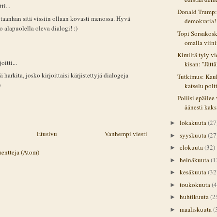
ti...
Donald Trump
taanhan sitä vissiin ollaan kovasti menossa. Hyvä
demokratia!
uo alapuolella oleva dialogi! :)
Topi Sorsakosk
omalla viin
Kimiltä tyly vi
oitti...
kisan: "Jättä
ä harkita, josko kirjoittaisi kärjistettyjä dialogeja
Tutkimus: Kau
)
katselu poltt
Poliisi epäilee
äänesti kaks
lokakuuta
(27
►
Etusivu
Vanhempi viesti
syyskuuta
(27
►
elokuuta
(32)
►
entteja (Atom)
heinäkuuta
(1
►
kesäkuuta
(32
►
toukokuuta
(4
►
huhtikuuta
(2
►
maaliskuuta
(
►