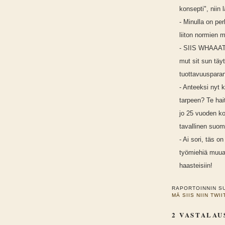
konsepti", niin
- Minulla on pe
liiton normien 
- SIIS WHAAAT?!
mut sit sun täy
tuottavuuspara
- Anteeksi nyt
tarpeen? Te hai
jo 25 vuoden k
tavallinen suom
- Ai sori, täs 
työmiehiä muual
haasteisiin!
RAPORTOINNIN S
MÄ SIIS NIIN TWI
2 VASTALAU