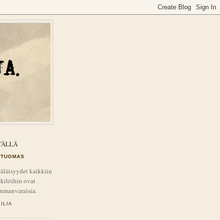
TÄLLÄ
TUOMAS
äläisyydet kaikkiin
kilöihin ovat
tumanvaraisia.
ILIA