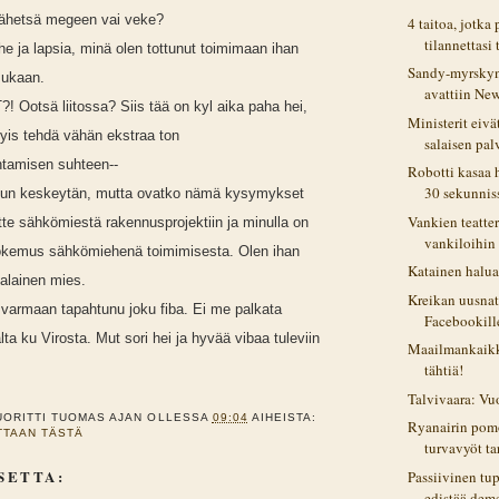
 lähetsä megeen vai veke?
4 taitoa, jotka
tilannettasi
rhe ja lapsia, minä olen tottunut toimimaan ihan
Sandy-myrskyn
mukaan.
avattiin New
 Ootsä liitossa? Siis tää on kyl aika paha hei,
Ministerit eiv
tyis tehdä vähän ekstraa ton
salaisen palv
ntamisen suhteen--
Robotti kasaa 
30 sekunnis
 kun keskeytän, mutta ovatko nämä kysymykset
Vankien teatter
tte sähkömiestä rakennusprojektiin ja minulla on
vankiloihin
okemus sähkömiehenä toimimisesta. Olen ihan
Katainen halua
alainen mies.
Kreikan uusnats
on varmaan tapahtunu joku fiba. Ei me palkata
Facebookill
ta ku Virosta. Mut sori hei ja hyvää vibaa tuleviin
Maailmankaikk
tähtiä!
Talvivaara: Vu
UORITTI
TUOMAS
AJAN OLLESSA
09:04
AIHEISTA:
Ryanairin pomo
ITTAAN TÄSTÄ
turvavyöt ta
SETTA:
Passiivinen tup
edistää dem