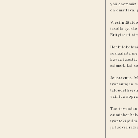
yhä enemmän. W
on omattava, 
Viestintätaido
tasolla työske
Erityisesti t
Henkilökohtai
sosiaalista me
kuvaa itsestä,
esimerkiksi so
Joustavuus. 
työnantajan mu
taloudellises
vaihtua nopea
Tuottavuuden
esimiehet hak
työntekijöilt
ja luovia ratk