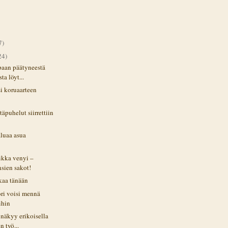
7)
24)
paan päätyneestä
ta löyt...
si koruaarteen
äpuhelut siirrettiin
aluaa asua
ikka venyi –
nsien sakot!
kaa tänään
ori voisi mennä
ihin
näkyy erikoisella
n työ...