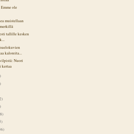
: Emme ole
ea muistellaan
imerkillä
esti tallille kesken
k...
huelokuvien
aa kaloreita...
 vilpistä: Nuori
i kertaa
)
)
2)
)
8)
5)
36)