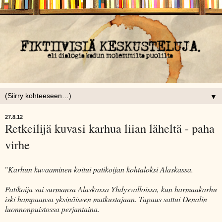
▼
27.8.12
Retkeilijä kuvasi karhua liian läheltä - paha
virhe
"
Karhun kuvaaminen koitui patikoijan kohtaloksi Alaskassa.
Patikoija sai surmansa Alaskassa Yhdysvalloissa, kun harmaakarhu
iski hampaansa yksinäiseen matkustajaan. Tapaus sattui Denalin
luonnonpuistossa perjantaina.