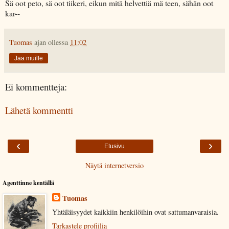
Sä oot peto, sä oot tiikeri, eikun mitä helvettiä mä teen, sähän oot
kar--
Tuomas
ajan ollessa
11:02
Jaa muille
Ei kommentteja:
Lähetä kommentti
‹
›
Etusivu
Näytä internetversio
Agenttinne kentällä
Tuomas
Yhtäläisyydet kaikkiin henkilöihin ovat sattumanvaraisia.
Tarkastele profiilia