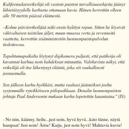
Kalifornialaisretkeilijä oli vastoin puiston turvallisuusohjeita jäänyt
lähietäisyydelle karhusta ottamaan kuvia. Hänen kerrottiin olleen
alle 50 metrin päässä eläimestä.
–Kolme päiväretkeilijää näki ensin hylätyn repun. Sitten he löysivät
väkivaltaisen taistelun jäljet, muun muassa verta ja revenneitä
vaatteita, kerrottiin sisäministeriön luonnonpuistopalvelun
tiedotteessa.
Tapahtumapaikalta löytynyt digikamera paljasti, että patikoija oli
kuvannut karhua noin kahdeksan minuuttia. Valokuvista näkyi, että
retkeilijä oli itse lähestynyt eläintä, joka söi rauhallisesti
joenuomalla.
Sen jälkeen karhu hyökkäsi, mutta raahasi jäännökset joelta
syrjemmälle ryteikköiseen piilopaikkaan. Denalin luonnonpuiston
johtaja Paul Andersonin mukaan karhu lopetettiin lauantaina.
" (
IS
)
- No niin, käänny, heilu...just noin, hyvä hyvä...kato tänne, näytä
hampaat! Just noin! Ärise! Karju, just noin hyvä! Mahtavia kuvia!