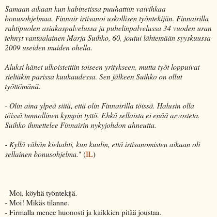
Samaan aikaan kun kabinetissa puuhattiin vaivihkaa
bonusohjelmaa, Finnair irtisanoi uskollisen työntekijän. Finnairilla
rahtipuolen asiakaspalvelussa ja puhelinpalvelussa 34 vuoden uran
tehnyt vantaalainen Marja Suihko, 60, joutui lähtemään syyskuussa
2009 useiden muiden ohella.
Aluksi hänet ulkoistettiin toiseen yritykseen, mutta työt loppuivat
sieltäkin parissa kuukaudessa. Sen jälkeen Suihko on ollut
työttömänä.
- Olin aina ylpeä siitä, että olin Finnairilla töissä. Halusin olla
töissä tunnollinen kympin tyttö. Ehkä sellaista ei enää arvosteta.
Suihko ihmettelee Finnairin nykyjohdon ahneutta.
- Kyllä vähän kiehahti, kun kuulin, että irtisanomisten aikaan oli
sellainen bonusohjelma.
" (
IL
)
- Moi, köyhä työntekijä.
- Moi! Mikäs tilanne.
- Firmalla menee huonosti ja kaikkien pitää joustaa.