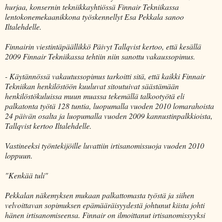
hurjaa, konsernin tekniikkayhtiössä Finnair Tekniikassa
lentokonemekaanikkona työskennellyt Esa Pekkala sanoo
Iltalehdelle.
Finnairin viestintäpäällikkö Päivyt Tallqvist kertoo, että kesällä
2009 Finnair Tekniikassa tehtiin niin sanottu vakaussopimus.
- Käytännössä vakautussopimus tarkoitti sitä, että kaikki Finnair
Tekniikan henkilöstöön kuuluvat sitoutuivat säästämään
henkilöstökuluissa muun muassa tekemällä talkootyötä eli
palkatonta työtä 128 tuntia, luopumalla vuoden 2010 lomarahoista
24 päivän osalta ja luopumalla vuoden 2009 kannustinpalkkioista,
Tallqvist kertoo Iltalehdelle.
Vastineeksi työntekijöille luvattiin irtisanomissuoja vuoden 2010
loppuun.
"Kenkää tuli"
Pekkalan näkemyksen mukaan palkattomasta työstä ja siihen
velvoittavan sopimuksen epämääräisyydestä johtunut kiista johti
hänen irtisanomiseensa. Finnair on ilmoittanut irtisanomissyyksi