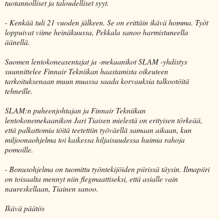
tuotannolliset ja taloudelliset syyt.
- Kenkää tuli 21 vuoden jälkeen. Se on erittäin ikävä homma. Työt
loppuivat viime heinäkuussa, Pekkala sanoo harmistuneella
äänellä.
Suomen lentokoneasentajat ja -mekaanikot SLAM -yhdistys
suunnittelee Finnair Tekniikan haastamista oikeuteen
tarkoituksenaan muun muassa saada korvauksia talkootöitä
tehneille.
SLAM:n puheenjohtajan ja Finnair Tekniikan
lentokonemekaanikon Jari Tiaisen mielestä on erityisen törkeää,
että palkattomia töitä teetettiin työväellä samaan aikaan, kun
miljoonaohjelma toi kaikessa hiljaisuudessa huimia rahoja
pomoille.
- Bonusohjelma on tuomittu työntekijöiden piirissä täysin. Ilmapiiri
on toisaalta mennyt niin flegmaattiseksi, että asialle vain
naureskellaan, Tiainen sanoo.
Ikävä päätös