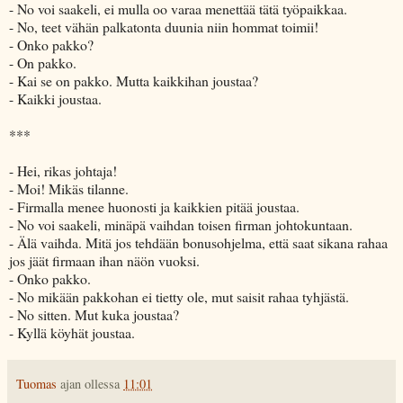
- No voi saakeli, ei mulla oo varaa menettää tätä työpaikkaa.
- No, teet vähän palkatonta duunia niin hommat toimii!
- Onko pakko?
- On pakko.
- Kai se on pakko. Mutta kaikkihan joustaa?
- Kaikki joustaa.
***
- Hei, rikas johtaja!
- Moi! Mikäs tilanne.
- Firmalla menee huonosti ja kaikkien pitää joustaa.
- No voi saakeli, minäpä vaihdan toisen firman johtokuntaan.
- Älä vaihda. Mitä jos tehdään bonusohjelma, että saat sikana rahaa
jos jäät firmaan ihan näön vuoksi.
- Onko pakko.
- No mikään pakkohan ei tietty ole, mut saisit rahaa tyhjästä.
- No sitten. Mut kuka joustaa?
- Kyllä köyhät joustaa.
Tuomas
ajan ollessa
11:01