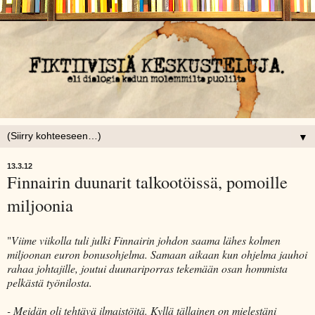
▼
13.3.12
Finnairin duunarit talkootöissä, pomoille
miljoonia
"
Viime viikolla tuli julki Finnairin johdon saama lähes kolmen
miljoonan euron bonusohjelma. Samaan aikaan kun ohjelma jauhoi
rahaa johtajille, joutui duunariporras tekemään osan hommista
pelkästä työnilosta.
- Meidän oli tehtävä ilmaistöitä. Kyllä tällainen on mielestäni