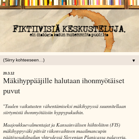
▼
20.3.12
Mäkihyppääjille halutaan ihonmyötäiset
puvut
"
Tuulen vaikutusten vähentämiseksi mäkihypyssä suunnitellaan
siirtymistä ihonmyötäisiin hyppypukuihin.
Maajoukkuevalmentajat ja Kansainvälisen hiihtoliiton (FIS)
mäkihyppyväki pitivät viikonvaihteen maailmancupin
päätösosakilpailun yhteydessä Slovenian Planicassa palaveria,