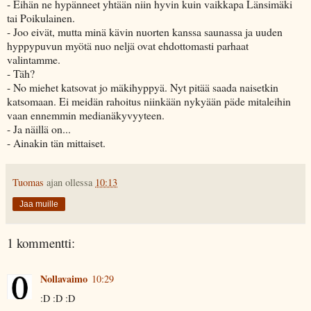
- Eihän ne hypänneet yhtään niin hyvin kuin vaikkapa Länsimäki
tai Poikulainen.
- Joo eivät, mutta minä kävin nuorten kanssa saunassa ja uuden
hyppypuvun myötä nuo neljä ovat ehdottomasti parhaat
valintamme.
- Täh?
- No miehet katsovat jo mäkihyppyä. Nyt pitää saada naisetkin
katsomaan. Ei meidän rahoitus niinkään nykyään päde mitaleihin
vaan ennemmin medianäkyvyyteen.
- Ja näillä on...
- Ainakin tän mittaiset.
Tuomas
ajan ollessa
10:13
Jaa muille
1 kommentti:
Nollavaimo
10:29
:D :D :D