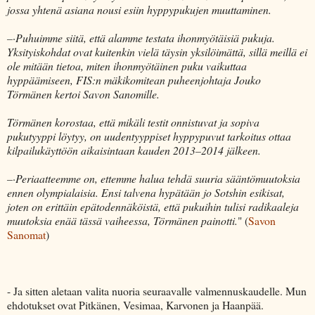
jossa yhtenä asiana nousi esiin hyppypukujen muuttaminen.
–·Puhuimme siitä, että alamme testata ihonmyötäisiä pukuja.
Yksityiskohdat ovat kuitenkin vielä täysin yksilöimättä, sillä meillä ei
ole mitään tietoa, miten ihonmyötäinen puku vaikuttaa
hyppäämiseen, FIS:n mäkikomitean puheenjohtaja Jouko
Törmänen kertoi Savon Sanomille.
Törmänen korostaa, että mikäli testit onnistuvat ja sopiva
pukutyyppi löytyy, on uudentyyppiset hyppypuvut tarkoitus ottaa
kilpailukäyttöön aikaisintaan kauden 2013–2014 jälkeen.
–·Periaatteemme on, ettemme halua tehdä suuria sääntömuutoksia
ennen olympialaisia. Ensi talvena hypätään jo Sotshin esikisat,
joten on erittäin epätodennäköistä, että pukuihin tulisi radikaaleja
muutoksia enää tässä vaiheessa, Törmänen painotti.
" (
Savon
Sanomat
)
- Ja sitten aletaan valita nuoria seuraavalle valmennuskaudelle. Mun
ehdotukset ovat Pitkänen, Vesimaa, Karvonen ja Haanpää.