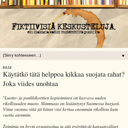
▼
8.5.12
Käytätkö tätä helppoa kikkaa suojata rahat?
Joka viides unohtaa
"
Luotto- ja pankkikorttien kopioiminen on kasvava uuden
rikollisuuden muoto. Skimmaus on lisääntynyt Suomessa hurjasti.
Viime vuonna siitä jäi kiinni viisi kertaa enemmän rikollisia kuin
vuotta aiemmin.
Toiminta on hyvin organisoitua ja sitä pyörittävät kansainväliset