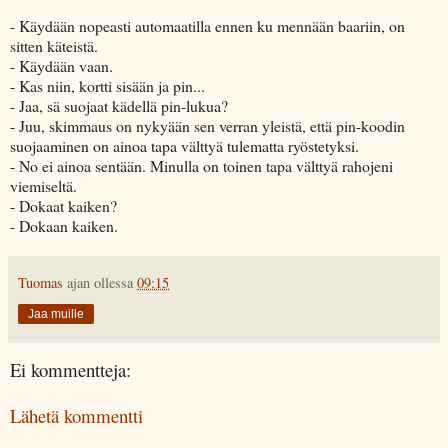
- Käydään nopeasti automaatilla ennen ku mennään baariin, on
sitten käteistä.
- Käydään vaan.
- Kas niin, kortti sisään ja pin...
- Jaa, sä suojaat kädellä pin-lukua?
- Juu, skimmaus on nykyään sen verran yleistä, että pin-koodin
suojaaminen on ainoa tapa välttyä tulematta ryöstetyksi.
- No ei ainoa sentään. Minulla on toinen tapa välttyä rahojeni
viemiseltä.
- Dokaat kaiken?
- Dokaan kaiken.
Tuomas
ajan ollessa
09:15
Jaa muille
Ei kommentteja:
Lähetä kommentti