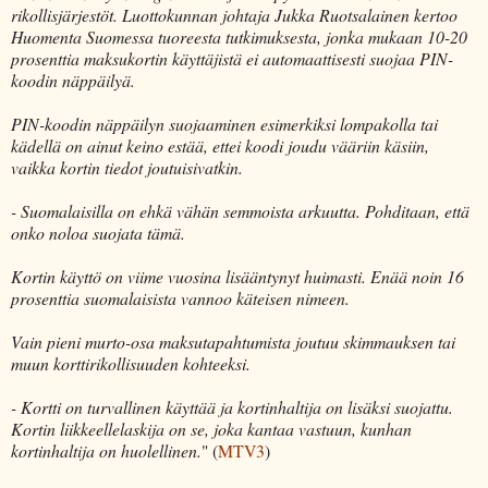
rikollisjärjestöt. Luottokunnan johtaja Jukka Ruotsalainen kertoo
Huomenta Suomessa tuoreesta tutkimuksesta, jonka mukaan 10-20
prosenttia maksukortin käyttäjistä ei automaattisesti suojaa PIN-
koodin näppäilyä.
PIN-koodin näppäilyn suojaaminen esimerkiksi lompakolla tai
kädellä on ainut keino estää, ettei koodi joudu vääriin käsiin,
vaikka kortin tiedot joutuisivatkin.
- Suomalaisilla on ehkä vähän semmoista arkuutta. Pohditaan, että
onko noloa suojata tämä.
Kortin käyttö on viime vuosina lisääntynyt huimasti. Enää noin 16
prosenttia suomalaisista vannoo käteisen nimeen.
Vain pieni murto-osa maksutapahtumista joutuu skimmauksen tai
muun korttirikollisuuden kohteeksi.
- Kortti on turvallinen käyttää ja kortinhaltija on lisäksi suojattu.
Kortin liikkeellelaskija on se, joka kantaa vastuun, kunhan
kortinhaltija on huolellinen.
" (
MTV3
)