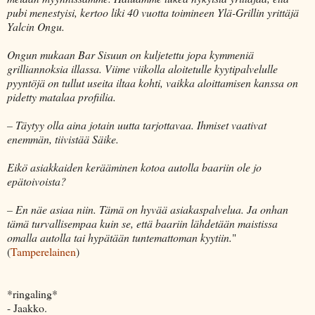
pubi menestyisi, kertoo liki 40 vuotta toimineen Ylä-Grillin yrittäjä
Yalcin Ongu.
Ongun mukaan Bar Sisuun on kuljetettu jopa kymmeniä
grilliannoksia illassa. Viime viikolla aloitetulle kyytipalvelulle
pyyntöjä on tullut useita iltaa kohti, vaikka aloittamisen kanssa on
pidetty matalaa profiilia.
– Täytyy olla aina jotain uutta tarjottavaa. Ihmiset vaativat
enemmän, tiivistää Säike.
Eikö asiakkaiden kerääminen kotoa autolla baariin ole jo
epätoivoista?
– En näe asiaa niin. Tämä on hyvää asiakaspalvelua. Ja onhan
tämä turvallisempaa kuin se, että baariin lähdetään maistissa
omalla autolla tai hypätään tuntemattoman kyytiin.
"
(
Tamperelainen
)
*ringaling*
- Jaakko.