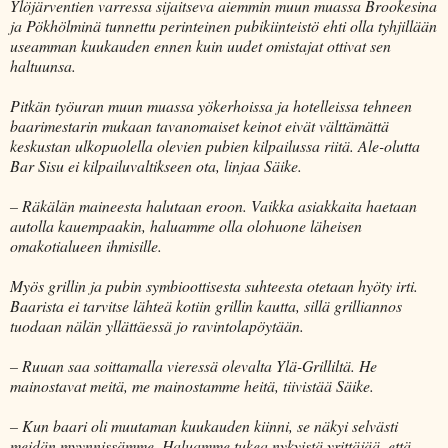
Ylöjärventien varressa sijaitseva aiemmin muun muassa Brookesina
ja Pökhölminä tunnettu perinteinen pubikiinteistö ehti olla tyhjillään
useamman kuukauden ennen kuin uudet omistajat ottivat sen
haltuunsa.
Pitkän työuran muun muassa yökerhoissa ja hotelleissa tehneen
baarimestarin mukaan tavanomaiset keinot eivät välttämättä
keskustan ulkopuolella olevien pubien kilpailussa riitä. Ale-olutta
Bar Sisu ei kilpailuvaltikseen ota, linjaa Säike.
– Räkälän maineesta halutaan eroon. Vaikka asiakkaita haetaan
autolla kauempaakin, haluamme olla olohuone läheisen
omakotialueen ihmisille.
Myös grillin ja pubin symbioottisesta suhteesta otetaan hyöty irti.
Baarista ei tarvitse lähteä kotiin grillin kautta, sillä grilliannos
tuodaan nälän yllättäessä jo ravintolapöytään.
– Ruuan saa soittamalla vieressä olevalta Ylä-Grilliltä. He
mainostavat meitä, me mainostamme heitä, tiivistää Säike.
– Kun baari oli muutaman kuukauden kiinni, se näkyi selvästi
meidän myynnissämme. Haluamme tukea nykyistä yrittäjää, että