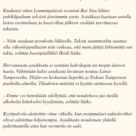
Kuukausi sitten Lamminpäässä avannut Bar Sisu lähtee
pubikilpailuun selvästi järeämmin asein. Asiakkaat haetaan autolla
kotoa ravintolaan ja baari-illan jälkeen viedään tarvittaessa
takaisin.
– Näin saadaan porukoita liikkeelle. Taksin saaminenkin saattaa
olla viikonloppuiltaisin niin vaikeaa, että moni jättää lähtemättä sen
takia, selittää baaripäällikkö Heidi Säike.
Hervannasta asiakkaita ei sentään kahvikupin tai tuopin ääreen
haeta. Vähintään kaksi asiakasta luvataan noutaa Länsi-
Tampereelta, Ylöjärven keskustan liepeiltä ja Nokian Tampereen
puolisilta alueilta. Tilauksien määrää ei kyytiin otettaessa kysellä.
– Emme voi tietenkään edellyttää, että noudettava juo meillä
alkoholia kiitokseksi kyydistään, selittää Säike.
Kyytipalvelu aloitettiin viime viikolla, kun ensimmäiset aukioloviikot
olivat odotettua hiljaisempia. Asiakkaita noudetaan yhdellä
pakettiautolla aina kun ravintola on auki.