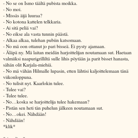
- No se on Ismo täältä pubista moikka.
- No moi.
- Missäs äijä luuraa?
- No kotona kattelen telkkaria.
- Ai sitä peliä vai?
- No eikse ala vasta tunnin päästä.
- Alkaa alkaa, tulehan pubiin katsomaan.
- No mä oon ottanut jo pari bisseä. Ei pysty ajamaan.
- Äläpä ny. Mä laitan meidän harjoittelijan noutamaan sut. Haetaan
valmiiksi naapurigrilliltä sulle lihis pöytään ja parit bisset hanasta,
sähän olit Karjala-miehiä.
- No mä vähän Hilmalle lupasin, etten lähtisi kaljoittelemaan tänä
viikonloppuna.
- No tulisit nyt. Kaarlokin tulee.
- Tulee vai?
- Tulee tulee.
- No…koska se harjoittelija tulee hakemaan?
- Pistän sen heti tän puhelun jälkeen noutamaan sut.
- No…okei. Nähdään!
- Nähdään!
*klik*