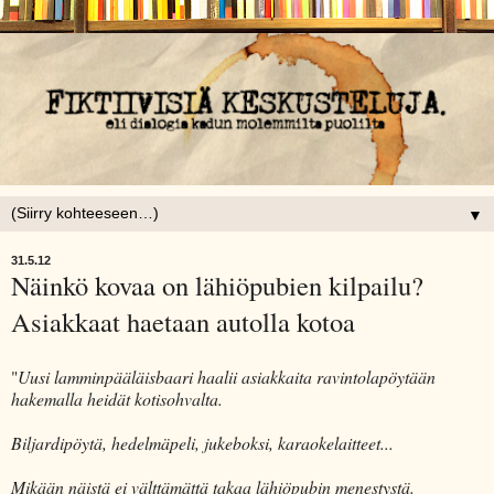
▼
31.5.12
Näinkö kovaa on lähiöpubien kilpailu?
Asiakkaat haetaan autolla kotoa
"
Uusi lamminpääläisbaari haalii asiakkaita ravintolapöytään
hakemalla heidät kotisohvalta.
Biljardipöytä, hedelmäpeli, jukeboksi, karaokelaitteet...
Mikään näistä ei välttämättä takaa lähiöpubin menestystä.