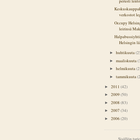
perusti lent
Keskuskauppak
verkostot l
Occupy Helsin
leirinsä Mak
Halpabussiyht
Helsingin lä
huhtikuuta
(2
►
maaliskuuta
(
►
helmikuuta
(2
►
tammikuuta
(
►
2011
(42)
►
2009
(50)
►
2008
(83)
►
2007
(34)
►
2006
(20)
►
Sisällön tar