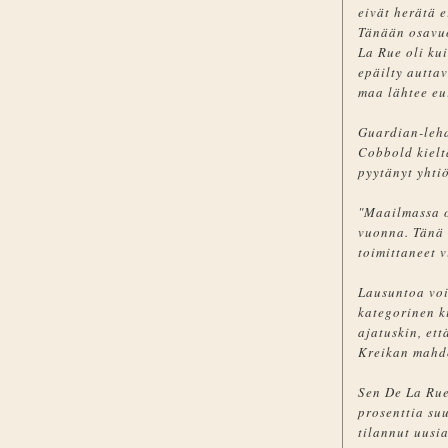
eivät herätä e
Tänään osavuo
La Rue oli kui
epäilty autta
maa lähtee eu
Guardian-leh
Cobbold kielt
pyytänyt yhti
"Maailmassa o
vuonna. Tänä 
toimittaneet 
Lausuntoa voi 
kategorinen ki
ajatuskin, et
Kreikan mahdo
Sen De La Rue
prosenttia su
tilannut uusia