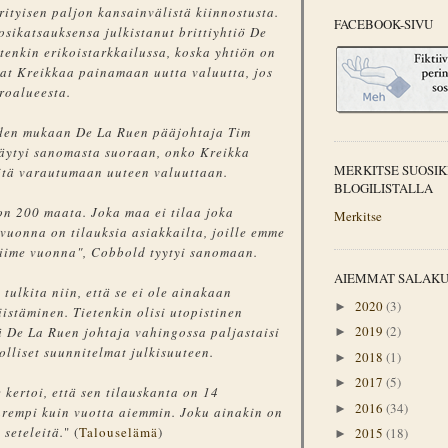
rityisen paljon kansainvälistä kiinnostusta.
FACEBOOK-SIVU
sikatsauksensa julkistanut brittiyhtiö De
tenkin erikoistarkkailussa, koska yhtiön on
vat Kreikkaa painamaan uutta valuutta, jos
roalueesta.
den mukaan De La Ruen pääjohtaja Tim
äytyi sanomasta suoraan, onko Kreikka
MERKITSE SUOSIK
ötä varautumaan uuteen valuuttaan.
BLOGILISTALLA
n 200 maata. Joka maa ei tilaa joka
Merkitse
vuonna on tilauksia asiakkailta, joille emme
viime vuonna", Cobbold tyytyi sanomaan.
AIEMMAT SALAK
tulkita niin, että se ei ole ainakaan
2020
(3)
►
istäminen. Tietenkin olisi utopistinen
2019
(2)
tä De La Ruen johtaja vahingossa paljastaisi
►
lliset suunnitelmat julkisuuteen.
2018
(1)
►
2017
(5)
►
 kertoi, että sen tilauskanta on 14
2016
(34)
►
urempi kuin vuotta aiemmin. Joku ainakin on
 seteleitä.
" (
Talouselämä
)
2015
(18)
►