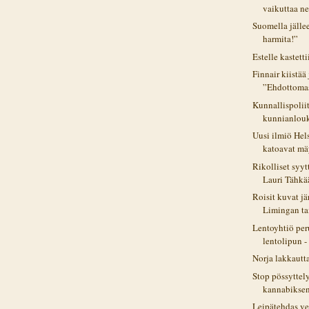
vaikuttaa ne
Suomella jällee
harmita!”
Estelle kastetti
Finnair kiistää
”Ehdottoma
Kunnallispolii
kunnianlou
Uusi ilmiö Hels
katoavat mäy
Rikolliset syyt
Lauri Tähkä
Roisit kuvat jä
Limingan tai
Lentoyhtiö per
lentolipun -
Norja lakkautt
Stop pössyttel
kannabiksen
Leipätehdas ve