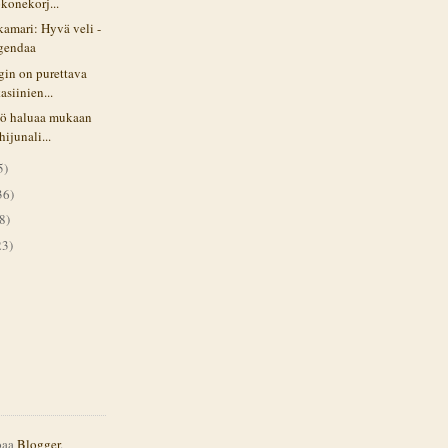
okonekorj...
amari: Hyvä veli -
egendaa
gin on purettava
asiinien...
iö haluaa mukaan
hijunali...
5)
36)
8)
23)
joaa
Blogger
.