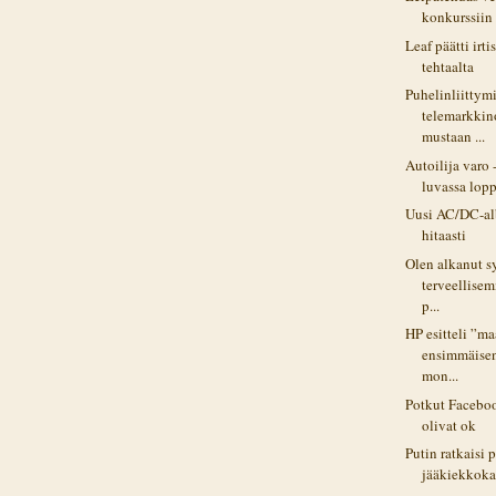
konkurssiin
Leaf päätti irt
tehtaalta
Puhelinliittym
telemarkkin
mustaan ...
Autoilija varo 
luvassa lopp
Uusi AC/DC-al
hitaasti
Olen alkanut s
terveellise
p...
HP esitteli ”m
ensimmäise
mon...
Potkut Facebo
olivat ok
Putin ratkaisi 
jääkiekkoka