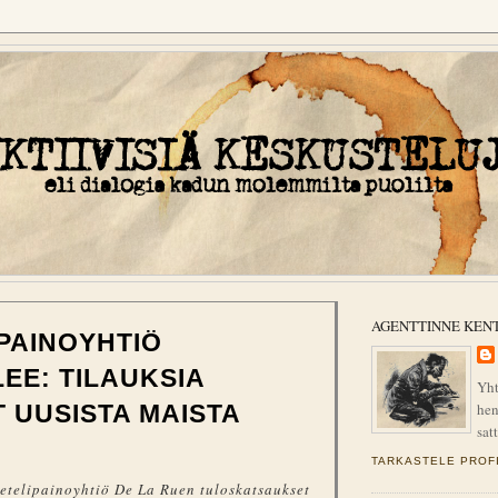
AGENTTINNE KEN
PAINOYHTIÖ
LEE: TILAUKSIA
Yht
hen
 UUSISTA MAISTA
sat
TARKASTELE PROFI
 setelipainoyhtiö De La Ruen tuloskatsaukset