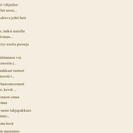
ö vihjailee:
lut uusis...
akuva johti heti
n, miksi naisille
ttomuu...
ytyi useita pusseja
rittäminen voi
enssiin j...
makkaat tunteet
isestä t...
e Announcement
i, kevät ...
uonnon omaa
oimaa
vaunu lahjapakkaus
eimio...
uma kesä
äin masennus