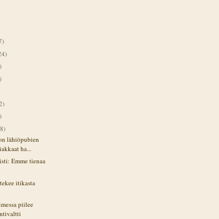
7)
24)
)
)
2)
)
8)
on lähiöpubien
iakkaat ha...
risti: Emme tienaa
tekee itikasta
imessa piilee
tivaltti