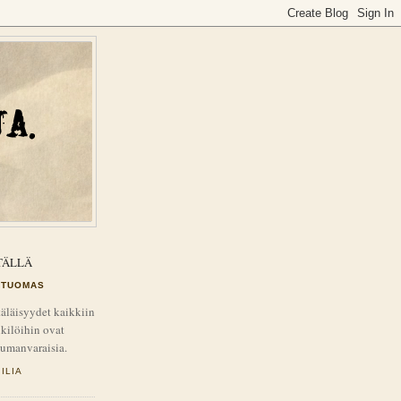
TÄLLÄ
TUOMAS
äläisyydet kaikkiin
kilöihin ovat
tumanvaraisia.
ILIA