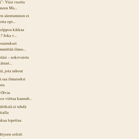
”: Viisi vuotta
nneen Ma...
en alentaminen ei
ria opi...
helppoa kikkaa
? Joka v...
osaurukset
ämmittää ilmas...
täsi – uskovaista
ätunt...
tä, jota inhoat
 saa ilmaiseksi
sta
: Olvin
s viittaa kannab...
ätöksiä ei tehdä
ialla
hkaa lopettaa
htyeen solisti