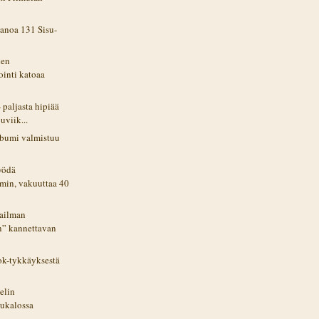
isanoa 131 Sisu-
ien
ointi katoaa
- paljasta hipiää
uviik...
bumi valmistuu
yödä
mmin, vakuuttaa 40
aailman
n” kannettavan
ok-tykkäyksestä
pelin
ukalossa