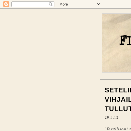
SETELI
VIHJAI
TULLUT
29.5.12
"
Tavallisesti