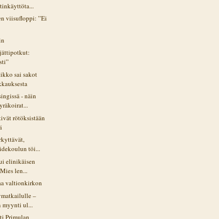
tinkäyttöta...
n viisufloppi: ”Ei
in
 jättipotkut:
sti”
tikko sai sakot
kkauksesta
ingissä - näin
räkoirat...
tivät rötöksistään
ä
rkyttävät,
dekoulun töi...
ui elinikäisen
 Mies len...
aa valtionkirkon
ymatkailulle –
 myynti ul...
ti Primulan