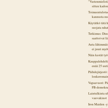
”Vastenmielistä
sitten kado
Toimeentulotu
kannusta nuo
Käytätkö tätä 
suojata rahat
Tutkimus: Din
saattoivat l
Auta lähimmäis
ei juuri myöt
Näin kestät työ
Kauppalehdeltä
enää 25 uuti
Päihdejärjestö
lonkeromaino
Vapaavuori: Pä
FB-demokrat
Laintulkinta u
vauvakinot
Iron Maiden -y