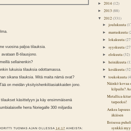
2014
(12)
►
2013
(88)
►
2012
(331)
▼
joulukuuta
(1
►
elma.
marraskuuta
(
►
lokakuuta
(27
►
syyskuuta
(27
iime vuosina paljoa tilauksia.
►
elokuuta
(32)
, avataan B-tilausjono.
►
heinäkuuta
(1
meillä sellainenkin?
►
kesäkuuta
(32
►
onkin lukuisia tilauksia odottamassa.
toukokuuta
(4
▼
ihan sikana tilauksia. Mitä maita nämä ovat?
Näinkö kovaa 
 Tää on meidän yksityishenkilöasiakkaiden jono.
kilpailu? As
Metallica-kita
t tilaukset käsittelyyn ja käy ensimmäisenä
tarpeeksi!
mbialaiselle herra Noriegalle 300 miljardia
Ankea lapsuus 
äkäisen
Iloisessa puhel
synkkä myyn
UORITTI
TUOMAS
AJAN OLLESSA
14:17
AIHEISTA: