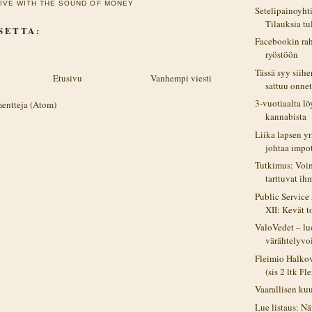
LIVE WITH THE SOUND OF MONEY
Setelipainoyhti
Tilauksia tul
SETTA:
Facebookin rah
ryöstöön
Tässä syy siihe
Etusivu
Vanhempi viesti
sattuu onne
3-vuotiaalta lö
entteja (Atom)
kannabista
Liika lapsen y
johtaa impot
Tutkimus: Voi
tarttuvat ihm
Public Servic
XII: Kevät to
ValoVedet – l
värähtelyv
Fleimio Halko
(sis 2 ltk Fl
Vaarallisen ku
Lue listaus: N