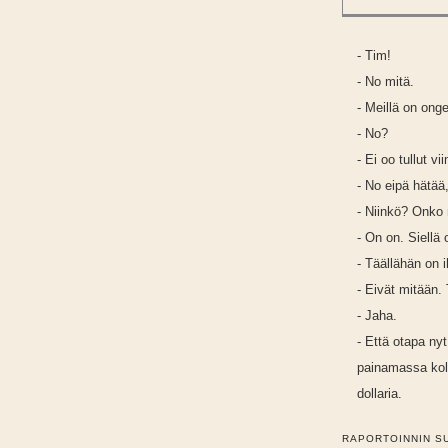
- Tim!
- No mitä.
- Meillä on ong
- No?
- Ei oo tullut v
- No eipä hätää
- Niinkö? Onko 
- On on. Siellä 
- Täällähän on 
- Eivät mitään.
- Jaha.
- Että otapa ny
painamassa kolu
dollaria.
RAPORTOINNIN S